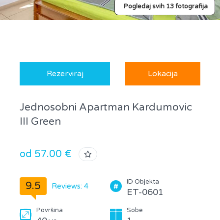
Pogledaj svih 13 fotografija
Rezerviraj
Lokacija
Jednosobni Apartman Kardumovic
III Green
od 57.00 €
ID Objekta
9.5
Reviews: 4
ET-0601
Površina
Sobe