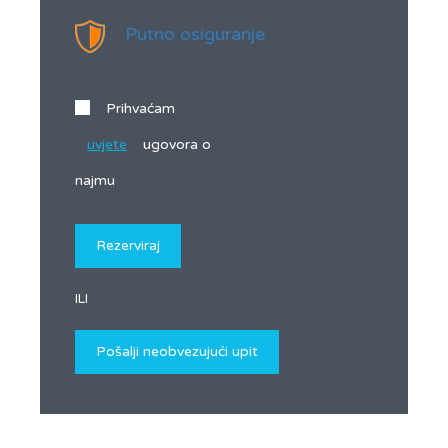
Putno osiguranje
Prihvaćam
uvjete
ugovora o
najmu
ILI