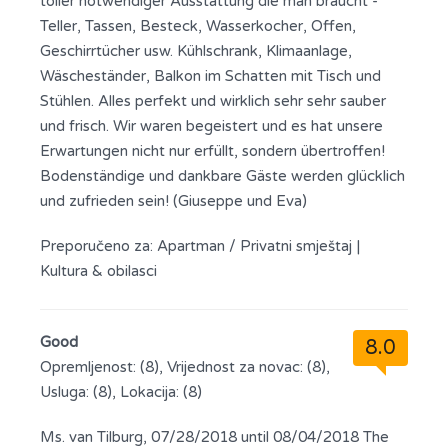
toller notwendiger Ausstattung die man braucht -
Teller, Tassen, Besteck, Wasserkocher, Offen,
Geschirrtücher usw. Kühlschrank, Klimaanlage,
Wäscheständer, Balkon im Schatten mit Tisch und
Stühlen. Alles perfekt und wirklich sehr sehr sauber
und frisch. Wir waren begeistert und es hat unsere
Erwartungen nicht nur erfüllt, sondern übertroffen!
Bodenständige und dankbare Gäste werden glücklich
und zufrieden sein! (Giuseppe und Eva)
Preporučeno za:
Apartman / Privatni smještaj
|
Kultura & obilasci
Good
8.0
Opremljenost: (8), Vrijednost za novac: (8),
Usluga: (8), Lokacija: (8)
Ms. van Tilburg, 07/28/2018 until 08/04/2018 The