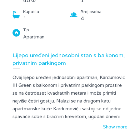
40
1
M2
Kupatila
Broj osoba
1
4
Tip
Apartman
Lijepo uređeni jednosobni stan s balkonom,
privatnim parkingom
Ovaj lijepo uređen jednosobni apartman, Kardumović
III Green s balkonom i privatnim parkingom prostire
se na četrdeset kvadratnih metara i može primiti
najviše četiri gostiju. Nalazi se na drugom katu
apartmanske kuće Kardumović i sastoji se od jedne
spavaće sobe s bračnim krevetom, ugodan dnevni
boravak s kaučem na razvlačenje za 2 dodatne
Show more
osobe, potpuno opremljenu kuhinju s kuhinjskim