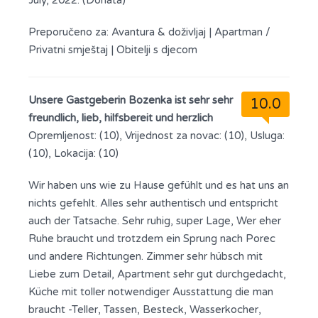
July, 2022. (Donata)
Preporučeno za:
Avantura & doživljaj
|
Apartman /
Privatni smještaj
|
Obitelji s djecom
Unsere Gastgeberin Bozenka ist sehr sehr
10.0
freundlich, lieb, hilfsbereit und herzlich
Opremljenost: (10), Vrijednost za novac: (10), Usluga:
(10), Lokacija: (10)
Wir haben uns wie zu Hause gefühlt und es hat uns an
nichts gefehlt. Alles sehr authentisch und entspricht
auch der Tatsache. Sehr ruhig, super Lage, Wer eher
Ruhe braucht und trotzdem ein Sprung nach Porec
und andere Richtungen. Zimmer sehr hübsch mit
Liebe zum Detail, Apartment sehr gut durchgedacht,
Küche mit toller notwendiger Ausstattung die man
braucht -Teller, Tassen, Besteck, Wasserkocher,