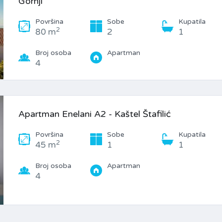
Gornji
Površina
Sobe
Kupatila
2
80 m
2
1
Broj osoba
Apartman
4
Apartman Enelani A2 - Kaštel Štafilić
Površina
Sobe
Kupatila
2
45 m
1
1
Broj osoba
Apartman
4