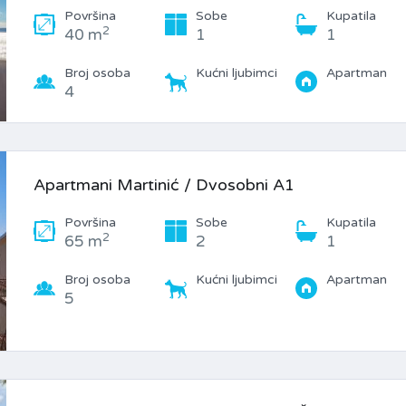
Površina
Sobe
Kupatila
2
40 m
1
1
Broj osoba
Kućni ljubimci
Apartman
4
Apartmani Martinić / Dvosobni A1
Površina
Sobe
Kupatila
2
65 m
2
1
Broj osoba
Kućni ljubimci
Apartman
5