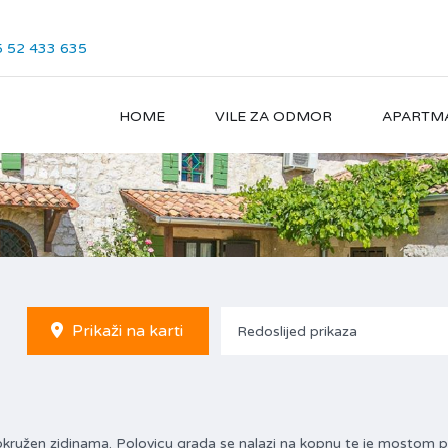
 52 433 635
HOME
VILE ZA ODMOR
APARTM
Prikaži na karti
Redoslijed prikaza
a okružen zidinama. Polovicu grada se nalazi na kopnu te je mostom 