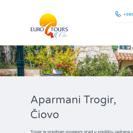
+385
Aparmani Trogir,
Čiovo
Trogir je predivan povijesni grad u središtu Jadran