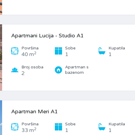
Apartmani Lucija - Studio A1
Površina
Sobe
Kupatila
2
40 m
1
1
Broj osoba
Apartman s
bazenom
2
Apartman Meri A1
Površina
Sobe
Kupatila
2
33 m
1
1