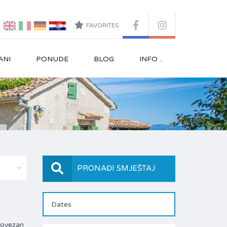
FAVORITES
ANI
PONUDE
BLOG
INFO ..
PRONAĐI SMJEŠTAJ
povezan