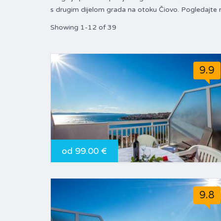
s drugim dijelom grada na otoku Čiovo. Pogledajt
Showing 1-12 of 39
9.9
od 99.00 €
9.8