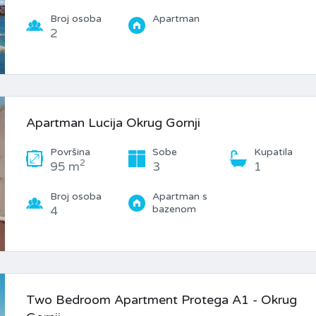
Broj osoba
Apartman
2
Apartman Lucija Okrug Gornji
Površina
Sobe
Kupatila
2
95 m
3
1
Broj osoba
Apartman s
bazenom
4
Two Bedroom Apartment Protega A1 - Okrug