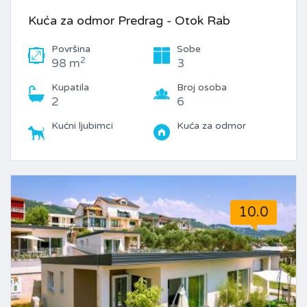
Kuća za odmor Predrag - Otok Rab
Površina
Sobe
2
98 m
3
Kupatila
Broj osoba
2
6
Kućni ljubimci
Kuća za odmor
10.0