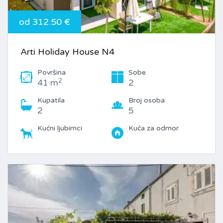
od 312.50 €
Arti Holiday House N4
Površina
Sobe
2
41 m
2
Kupatila
Broj osoba
2
5
Kućni ljubimci
Kuća za odmor