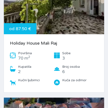
od 87.50 €
Holiday House Mali Raj
Površina
Sobe
2
70 m
3
Kupatila
Broj osoba
2
6
Kućni ljubimci
Kuća za odmor