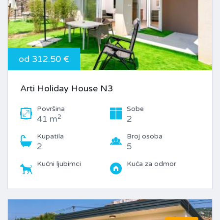
od 312.50 €
Arti Holiday House N3
Površina
Sobe
2
41 m
2
Kupatila
Broj osoba
2
5
Kućni ljubimci
Kuća za odmor