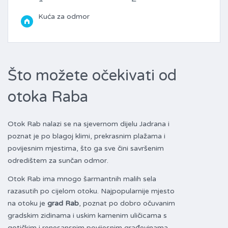
Kuća za odmor
Što možete očekivati od
otoka Raba
Otok Rab nalazi se na sjevernom dijelu Jadrana i
poznat je po blagoj klimi, prekrasnim plažama i
povijesnim mjestima, što ga sve čini savršenim
odredištem za sunčan odmor.
Otok Rab ima mnogo šarmantnih malih sela
razasutih po cijelom otoku. Najpopularnije mjesto
na otoku je
grad Rab
, poznat po dobro očuvanim
gradskim zidinama i uskim kamenim uličicama s
gotičkim i renesansnim povijesnim građevinama.