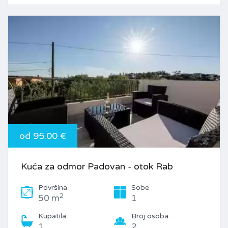
od 95.00 €
Kuća za odmor Padovan - otok Rab
Površina
Sobe
2
50 m
1
Kupatila
Broj osoba
1
2