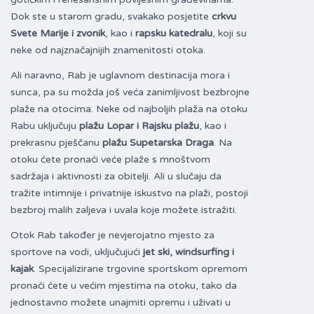
Dok ste u starom gradu, svakako posjetite
crkvu
Svete Marije i zvonik
, kao i
rapsku katedralu
, koji su
neke od najznačajnijih znamenitosti otoka.
Ali naravno, Rab je uglavnom destinacija mora i
sunca, pa su možda još veća zanimljivost bezbrojne
plaže na otocima. Neke od najboljih plaža na otoku
Rabu uključuju
plažu Lopar i Rajsku plažu
, kao i
prekrasnu pješčanu
plažu Supetarska Draga
. Na
otoku ćete pronaći veće plaže s mnoštvom
sadržaja i aktivnosti za obitelji. Ali u slučaju da
tražite intimnije i privatnije iskustvo na plaži, postoji
bezbroj malih zaljeva i uvala koje možete istražiti.
Otok Rab također je nevjerojatno mjesto za
sportove na vodi, uključujući
jet ski, windsurfing i
kajak
. Specijalizirane trgovine sportskom opremom
pronaći ćete u većim mjestima na otoku, tako da
jednostavno možete unajmiti opremu i uživati u