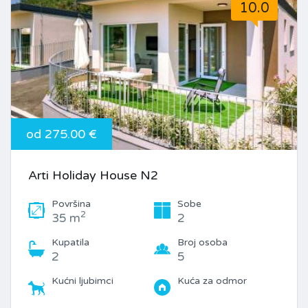
10.0
od 275.00 €
Arti Holiday House N2
Površina
Sobe
2
35 m
2
Kupatila
Broj osoba
2
5
Kućni ljubimci
Kuća za odmor