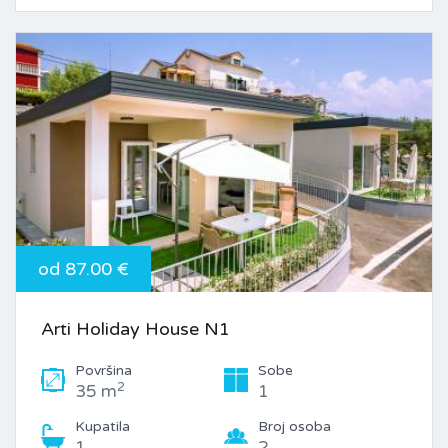
od 87.00 €
Arti Holiday House N1
Površina
Sobe
2
35 m
1
Kupatila
Broj osoba
1
2