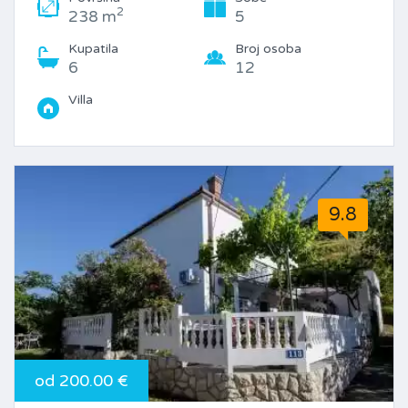
2
238 m
5
Kupatila
Broj osoba
6
12
Villa
9.8
od 200.00 €