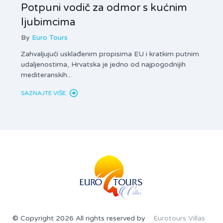
Potpuni vodič za odmor s kućnim
izna
ljubimcima
pot
By
Euro Tours
By
Zahvaljujući usklađenim propisima EU i kratkim putnim
Privat
udaljenostima, Hrvatska je jedno od najpogodnijih
obvezn
mediteranskih...
turisti
SAZNAJTE VIŠE
SAZNA
© Copyright 2026 All rights reserved by
Eurotours Villas