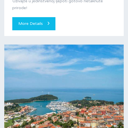
Uživajte u jedinstvenoj ljepoti gotovo netaknute
prirode!
More Details