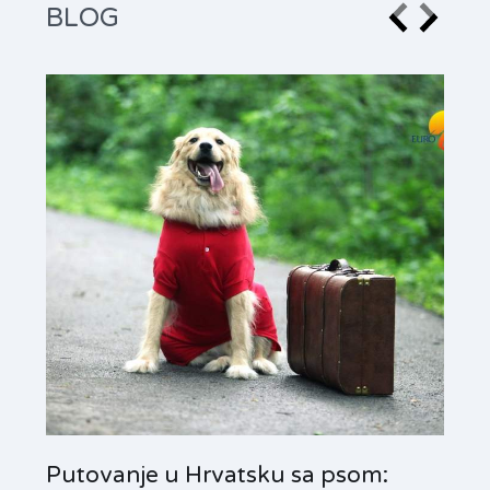
BLOG
Putovanje u Hrvatsku sa psom:
Por