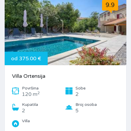
9.9
od 375.00 €
Villa Ortensija
Površina
Sobe
2
120 m
2
Kupatila
Broj osoba
2
5
Villa