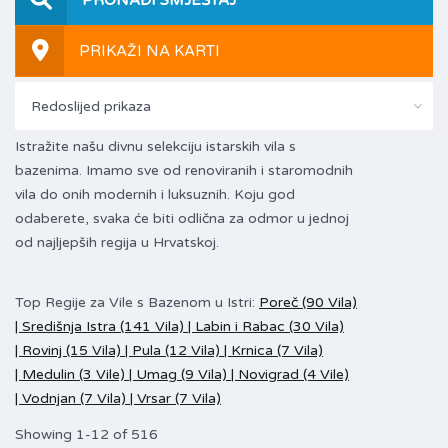
PRIKAŽI NA KARTI
Redoslijed prikaza
Istražite našu divnu selekciju istarskih vila s
bazenima. Imamo sve od renoviranih i staromodnih
vila do onih modernih i luksuznih. Koju god
odaberete, svaka će biti odlična za odmor u jednoj
od najljepših regija u Hrvatskoj.
Top Regije za Vile s Bazenom u Istri:
Poreč (90 Vila)
|
Središnja Istra (141 Vila) |
Labin i Rabac (30 Vila)
|
Rovinj (15 Vila) |
Pula (12 Vila) |
Krnica (7 Vila)
|
Medulin (3 Vile) |
Umag (9 Vila) |
Novigrad (4 Vile)
|
Vodnjan (7 Vila) |
Vrsar (7 Vila)
Showing 1-12 of 516