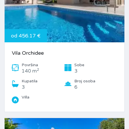
od 456.17 €
Vila Orchidee
Površina
Sobe
2
140 m
3
Kupatila
Broj osoba
3
6
Villa