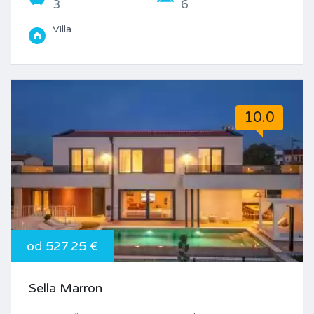
3
6
Villa
10.0
od 527.25 €
Sella Marron