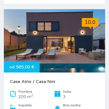
10.0
od 585.00 €
Case Atrio / Casa Nini
Površina
Sobe
2
200 m
3
Kupatila
Broj osoba