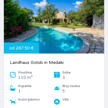
od 287.50 €
Landhaus Golob in Medaki
Površina
Sobe
2
110 m
3
Kupatila
Broj osoba
1
5
Kućni ljubimci
Villa