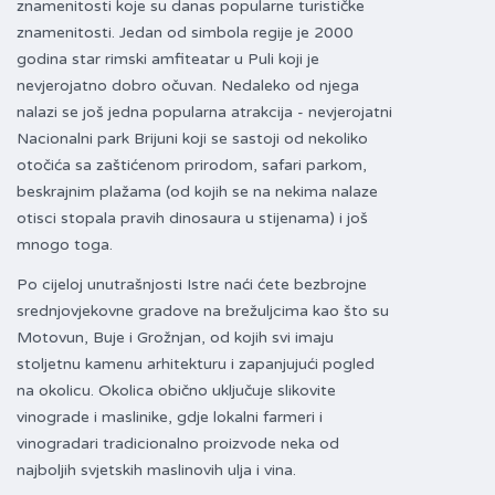
znamenitosti koje su danas popularne turističke
znamenitosti. Jedan od simbola regije je 2000
godina star rimski amfiteatar u Puli koji je
nevjerojatno dobro očuvan. Nedaleko od njega
nalazi se još jedna popularna atrakcija - nevjerojatni
Nacionalni park Brijuni koji se sastoji od nekoliko
otočića sa zaštićenom prirodom, safari parkom,
beskrajnim plažama (od kojih se na nekima nalaze
otisci stopala pravih dinosaura u stijenama) i još
mnogo toga.
Po cijeloj unutrašnjosti Istre naći ćete bezbrojne
srednjovjekovne gradove na brežuljcima kao što su
Motovun, Buje i Grožnjan, od kojih svi imaju
stoljetnu kamenu arhitekturu i zapanjujući pogled
na okolicu. Okolica obično uključuje slikovite
vinograde i maslinike, gdje lokalni farmeri i
vinogradari tradicionalno proizvode neka od
najboljih svjetskih maslinovih ulja i vina.