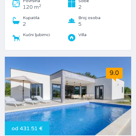
Površina
Sobe
2
120 m
2
Kupatila
Broj osoba
2
5
Kućni ljubimci
Villa
9.0
od 431.51 €