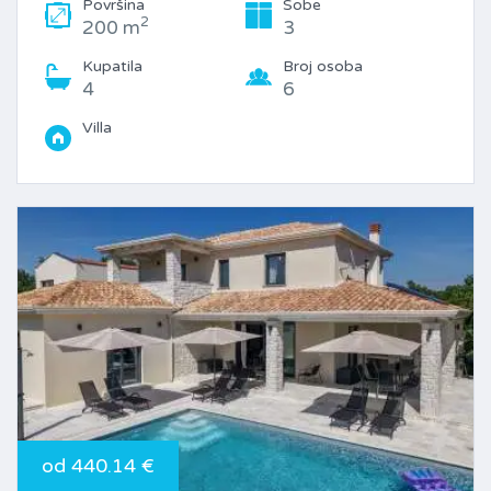
Površina
Sobe
2
200 m
3
Kupatila
Broj osoba
4
6
Villa
od 440.14 €