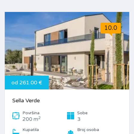
10.0
od 261.00 €
Sella Verde
Površina
Sobe
2
200 m
3
Kupatila
Broj osoba