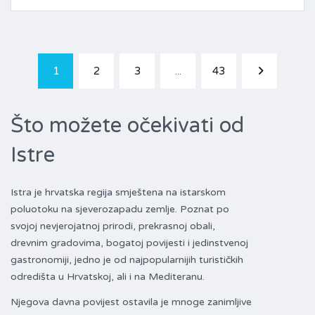
1
2
3
...
43
Što možete očekivati od
Istre
Istra je hrvatska regija smještena na istarskom
poluotoku na sjeverozapadu zemlje. Poznat po
svojoj nevjerojatnoj prirodi, prekrasnoj obali,
drevnim gradovima, bogatoj povijesti i jedinstvenoj
gastronomiji, jedno je od najpopularnijih turističkih
odredišta u Hrvatskoj, ali i na Mediteranu.
Njegova davna povijest ostavila je mnoge zanimljive