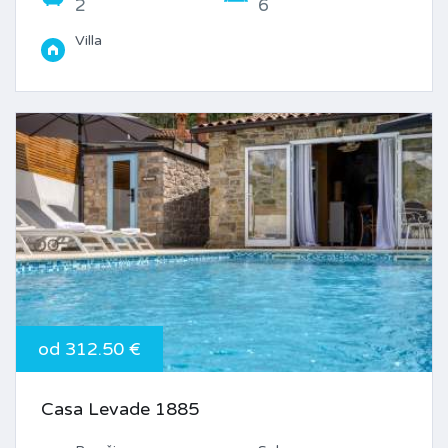
2
6
Villa
od 312.50 €
Casa Levade 1885