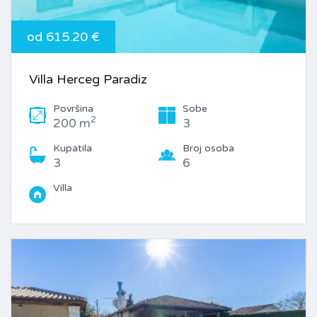
od 615.20 €
Villa Herceg Paradiz
Površina
Sobe
2
200 m
3
Kupatila
Broj osoba
3
6
Villa