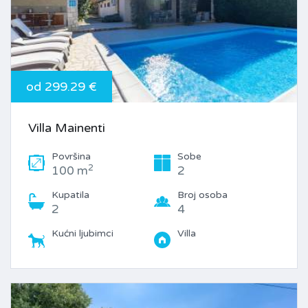
od 299.29 €
Villa Mainenti
Površina
Sobe
2
100 m
2
Kupatila
Broj osoba
2
4
Kućni ljubimci
Villa