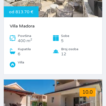
od 813.70 €
Villa Madora
Površina
Sobe
2
400 m
5
Kupatila
Broj osoba
6
12
Villa
10.0