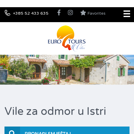
+385 52 433 635
Favorites
Vile za odmor u Istri
PRONAĐI SMJEŠTAJ