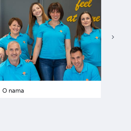
O nama
Često