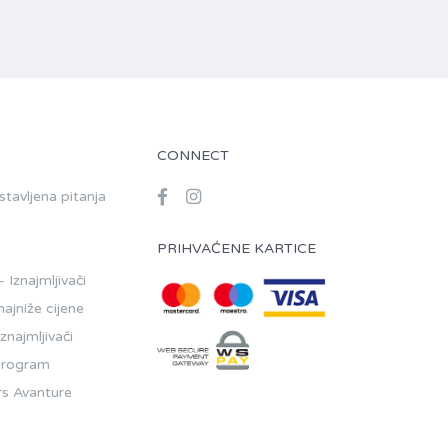
CONNECT
tavljena pitanja
PRIHVAĆENE KARTICE
 Iznajmljivači
ajniže cijene
znajmljivači
Program
rs Avanture