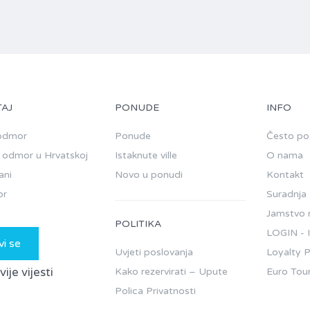
AJ
PONUDE
INFO
 odmor
Ponude
Često pos
 odmor u Hrvatskoj
Istaknute ville
O nama
ani
Novo u ponudi
Kontakt
or
Suradnja -
Jamstvo n
POLITIKA
LOGIN - I
vi se
Uvjeti poslovanja
Loyalty 
je vijesti
Kako rezervirati – Upute
Euro Tou
Polica Privatnosti