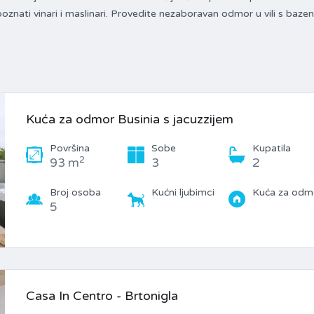
 poznati vinari i maslinari. Provedite nezaboravan odmor u vili s baz
Kuća za odmor Businia s jacuzzijem
Površina
Sobe
Kupatila
2
93 m
3
2
Broj osoba
Kućni ljubimci
Kuća za odm
5
Casa In Centro - Brtonigla