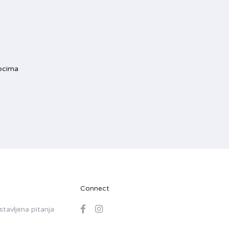
tocima
Connect
tavljena pitanja