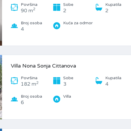
Površina
Sobe
Kupatila
2
90 m
2
2
Broj osoba
Kuća za odmor
4
Villa Nona Sonja Cittanova
Površina
Sobe
Kupatila
2
182 m
3
4
Broj osoba
Villa
6