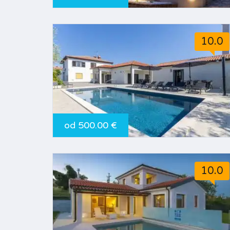
10.0
od 500.00 €
10.0