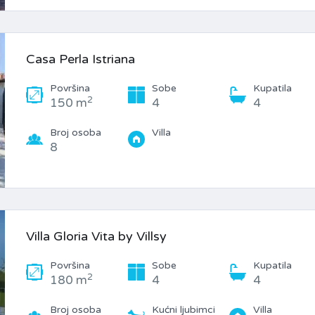
Casa Perla Istriana
Površina
Sobe
Kupatila
2
150 m
4
4
Broj osoba
Villa
8
Villa Gloria Vita by Villsy
Površina
Sobe
Kupatila
2
180 m
4
4
Broj osoba
Kućni ljubimci
Villa