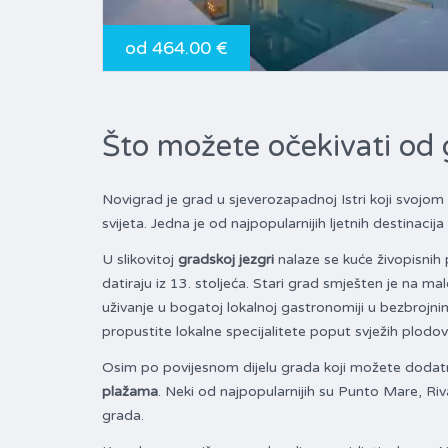
od 464.00 €
Što možete očekivati od
Novigrad je grad u sjeverozapadnoj Istri koji svojom 
svijeta. Jedna je od najpopularnijih ljetnih destinac
U slikovitoj
gradskoj jezgri
nalaze se kuće živopisnih 
datiraju iz 13. stoljeća. Stari grad smješten je na 
uživanje u bogatoj lokalnoj gastronomiji u bezbrojni
propustite lokalne specijalitete poput svježih plodo
Osim po povijesnom dijelu grada koji možete dodatn
plažama
. Neki od najpopularnijih su Punto Mare, Riva
grada.