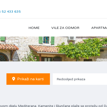
 52 433 635
HOME
VILE ZA ODMOR
APARTM
Prikaži na karti
Redoslijed prikaza
ovom dijelu Mediterana. Kamenite i šljunčane plaže se protežu od D