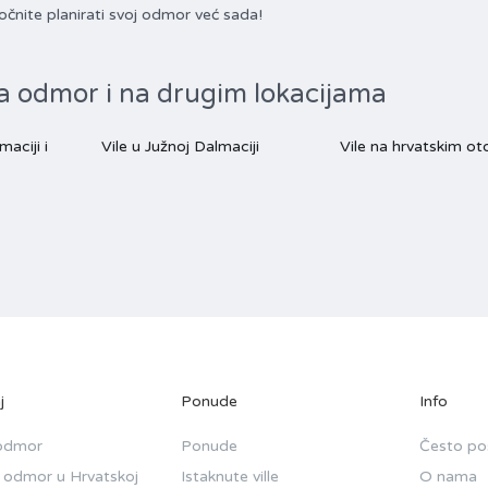
čnite planirati svoj odmor već sada!
a odmor i na drugim lokacijama
maciji i
Vile u Južnoj Dalmaciji
Vile na hrvatskim o
j
Ponude
Info
 odmor
Ponude
Često pos
 odmor u Hrvatskoj
Istaknute ville
O nama