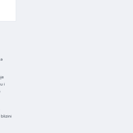
ga
je
u i
e
m
blizini