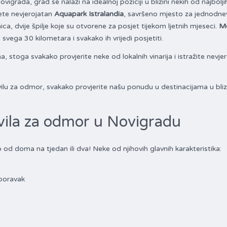
grada, grad se nalazi na idealnoj poziciji u blizini nekih od najbolji
ćete nevjerojatan
Aquapark Istralandia
, savršeno mjesto za jednodne
nica, dvije špilje koje su otvorene za posjet tijekom ljetnih mjeseci.
Mo
 svega 30 kilometara i svakako ih vrijedi posjetiti.
, stoga svakako provjerite neke od lokalnih vinarija i istražite nevje
u vilu za odmor, svakako provjerite našu ponudu u destinacijama u bliz
vila za odmor u Novigradu
od doma na tjedan ili dva! Neke od njihovih glavnih karakteristika:
 boravak