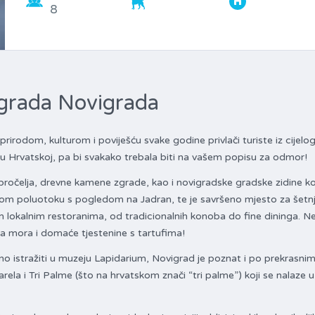
8
 grada Novigrada
prirodom, kulturom i poviješću svake godine privlači turiste iz cijelo
ija u Hrvatskoj, pa bi svakako trebala biti na vašem popisu za odmor!
pročelja, drevne kamene zgrade, kao i novigradske gradske zidine ko
malom poluotoku s pogledom na Jadran, te je savršeno mjesto za šetnj
m lokalnim restoranima, od tradicionalnih konoba do fine dininga. N
va mora i domaće tjestenine s tartufima!
o istražiti u muzeju Lapidarium, Novigrad je poznat i po prekrasni
rela i Tri Palme (što na hrvatskom znači “tri palme”) koji se nalaze u 