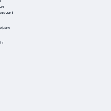
h
vni
tovun i
rojatne
ini