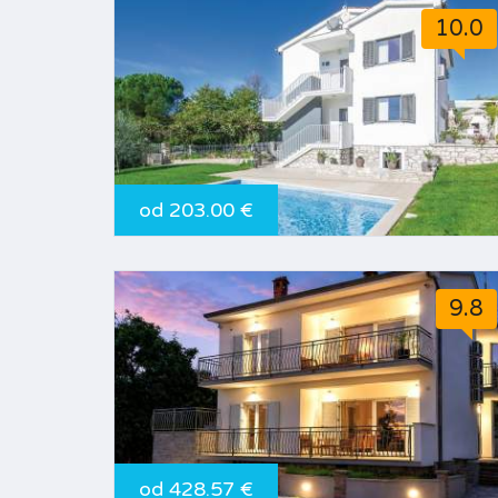
10.0
od 203.00 €
9.8
od 428.57 €