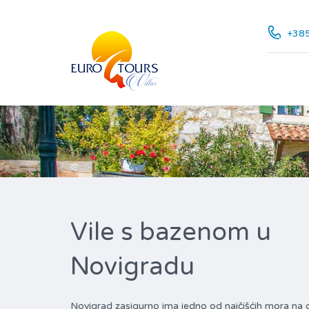
+385
Vile s bazenom u
Novigradu
Novigrad zasigurno ima jedno od najčišćih mora na 