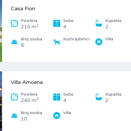
Casa Fiori
Površina
Sobe
Kupatila
2
210 m
4
2
Broj osoba
Kućni ljubimci
Villa
8
Villa Amoena
Površina
Sobe
Kupatila
2
240 m
4
2
Broj osoba
Villa
10