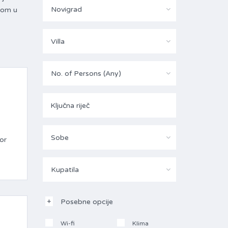
Novigrad
enom u
Villa
No. of Persons (Any)
Sobe
or
Kupatila
Posebne opcije
Wi-fi
Klima