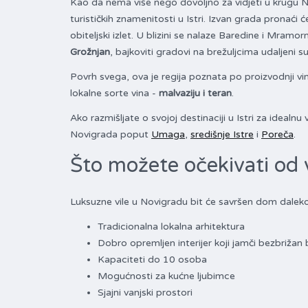
Kao da nema više nego dovoljno za vidjeti u krugu Novi
turističkih znamenitosti u Istri. Izvan grada pronaći 
obiteljski izlet. U blizini se nalaze Baredine i Mramor
Grožnjan
, bajkoviti gradovi na brežuljcima udaljeni su
Povrh svega, ova je regija poznata po proizvodnji vina
lokalne sorte vina -
malvaziju i teran
.
Ako razmišljate o svojoj destinaciji u Istri za idealn
Novigrada poput
Umaga
,
središnje Istre
i
Poreča
.
Što možete očekivati od 
Luksuzne vile u Novigradu bit će savršen dom daleko 
Tradicionalna lokalna arhitektura
Dobro opremljen interijer koji jamči bezbrižan
Kapaciteti do 10 osoba
Mogućnosti za kućne ljubimce
Sjajni vanjski prostori