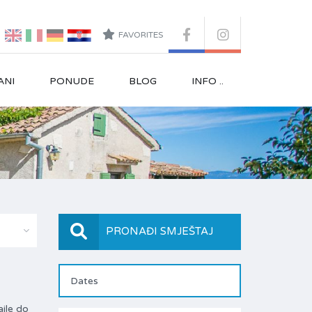
FAVORITES
ANI
PONUDE
BLOG
INFO ..
PRONAĐI SMJEŠTAJ
ajle do