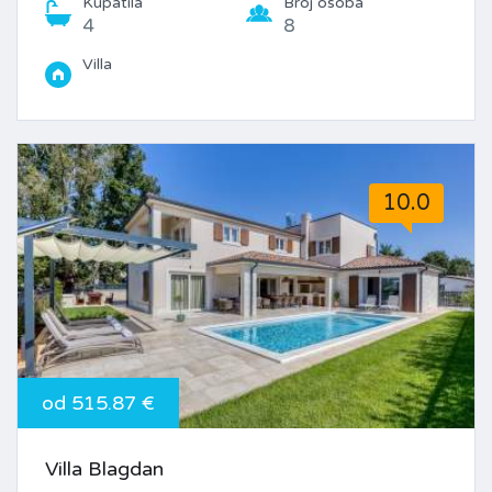
Kupatila
Broj osoba
4
8
Villa
10.0
od 515.87 €
Villa Blagdan