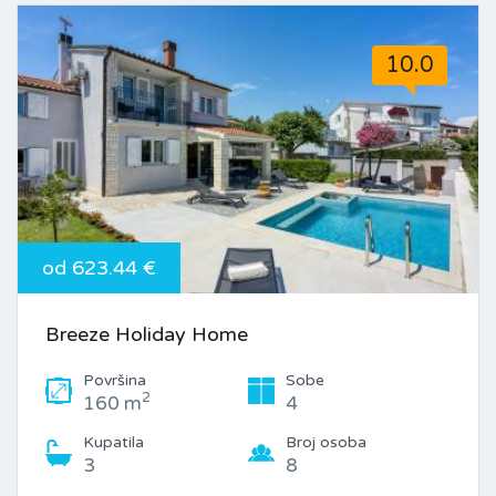
10.0
od 623.44 €
Breeze Holiday Home
Površina
Sobe
2
160 m
4
Kupatila
Broj osoba
3
8