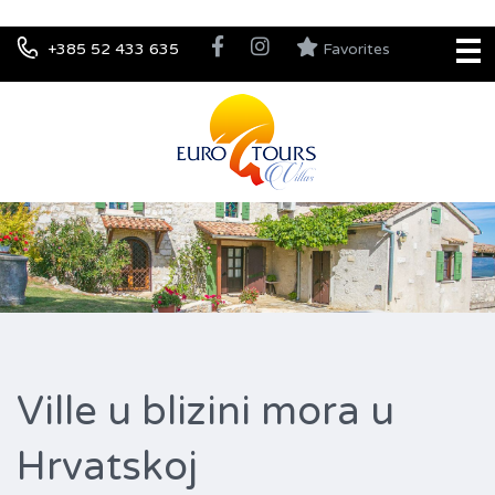
+385 52 433 635
Favorites
Ville u blizini mora u
Hrvatskoj