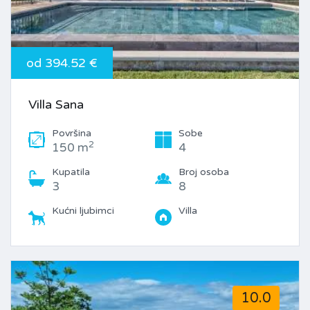
od 394.52 €
Villa Sana
Površina
Sobe
2
150 m
4
Kupatila
Broj osoba
3
8
Kućni ljubimci
Villa
10.0