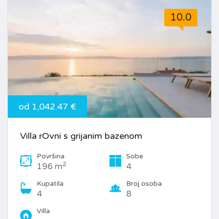
10.0
od 1,042.47 €
Villa rOvni s grijanim bazenom
Površina
Sobe
2
196 m
4
Kupatila
Broj osoba
4
8
Villa