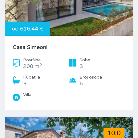
od 616.44 €
Casa Simeoni
Površina
Sobe
2
200 m
3
Kupatila
Broj osoba
3
6
Villa
10.0