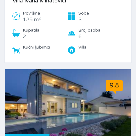
Villa Ivana Mihatovici
Površina
Sobe
2
125 m
3
Kupatila
Broj osoba
2
6
Kućni ljubimci
Villa
9.8