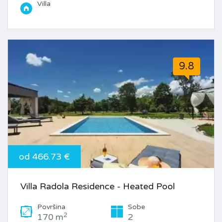
Villa
9.8
od 466.73 €
Villa Radola Residence - Heated Pool
Površina
Sobe
2
170 m
2