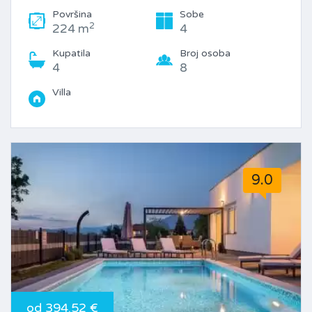
Površina
Sobe
2
224 m
4
Kupatila
Broj osoba
4
8
Villa
9.0
od 394.52 €