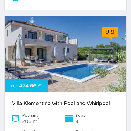
9.9
od 474.66 €
Villa Klementina with Pool and Whirlpool
Površina
Sobe
2
200 m
4