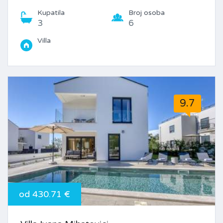
Kupatila
Broj osoba
3
6
Villa
9.7
od 430.71 €