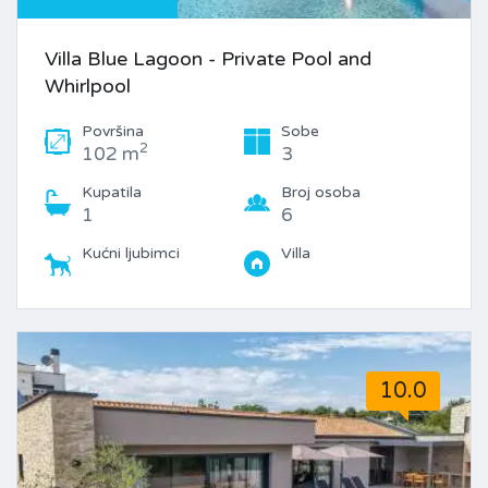
Villa Blue Lagoon - Private Pool and
Whirlpool
Površina
Sobe
2
102 m
3
Kupatila
Broj osoba
1
6
Kućni ljubimci
Villa
10.0