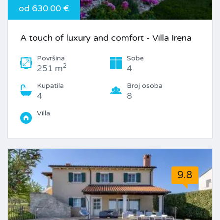
od 630.00 €
A touch of luxury and comfort - Villa Irena
Površina
Sobe
2
251 m
4
Kupatila
Broj osoba
4
8
Villa
9.8