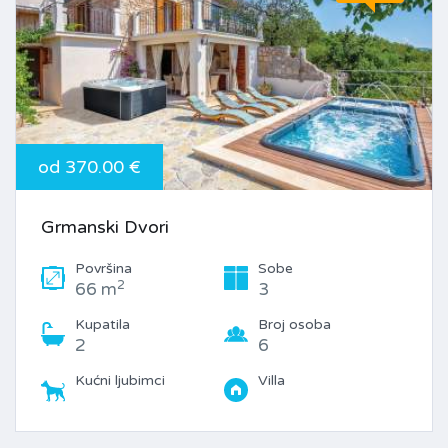
od 370.00 €
Grmanski Dvori
Površina
Sobe
2
66 m
3
Kupatila
Broj osoba
2
6
Kućni ljubimci
Villa