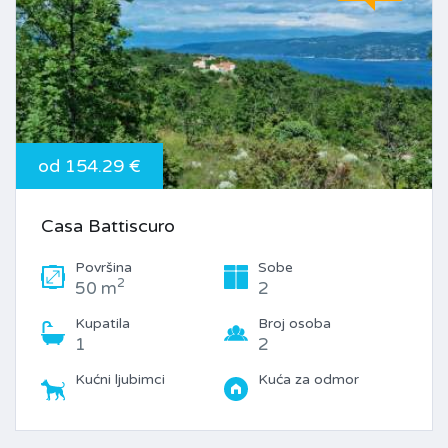
od 154.29 €
Casa Battiscuro
Površina
Sobe
2
50 m
2
Kupatila
Broj osoba
1
2
Kućni ljubimci
Kuća za odmor