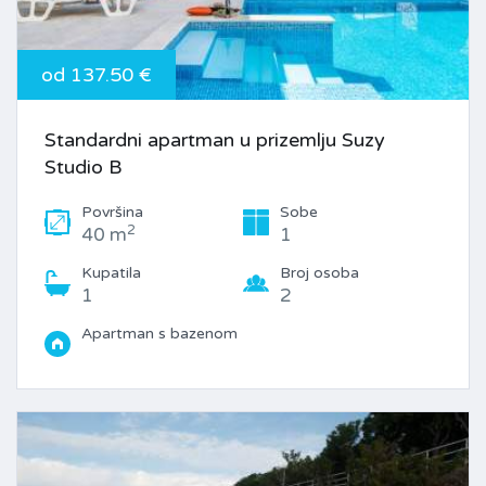
od 137.50 €
Standardni apartman u prizemlju Suzy
Studio B
Površina
Sobe
2
40 m
1
Kupatila
Broj osoba
1
2
Apartman s bazenom