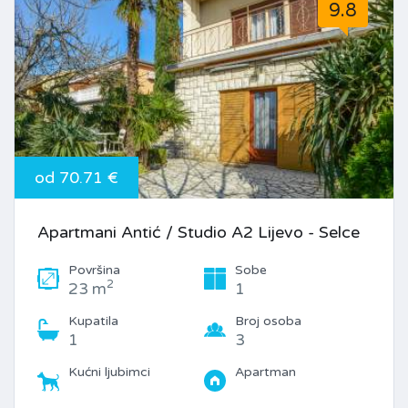
9.8
od 70.71 €
Apartmani Antić / Studio A2 Lijevo - Selce
Površina
Sobe
2
23 m
1
Kupatila
Broj osoba
1
3
Kućni ljubimci
Apartman