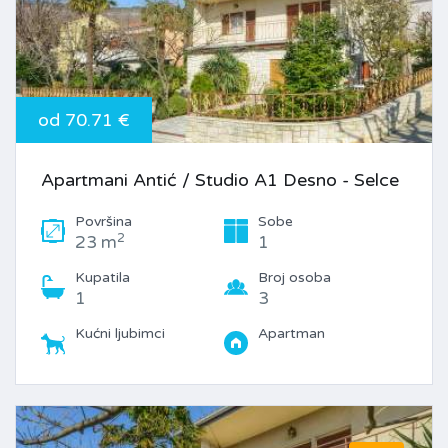
od 70.71 €
Apartmani Antić / Studio A1 Desno - Selce
Površina
Sobe
2
23 m
1
Kupatila
Broj osoba
1
3
Kućni ljubimci
Apartman