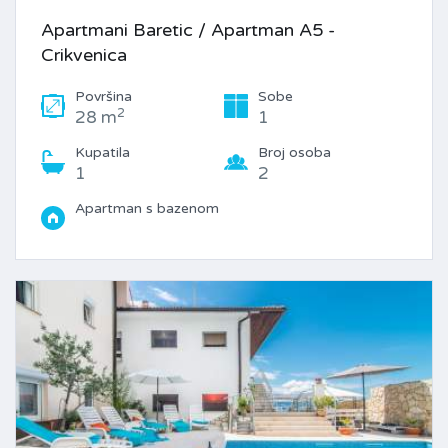
Apartmani Baretic / Apartman A5 -
Crikvenica
Površina
Sobe
2
28 m
1
Kupatila
Broj osoba
1
2
Apartman s bazenom