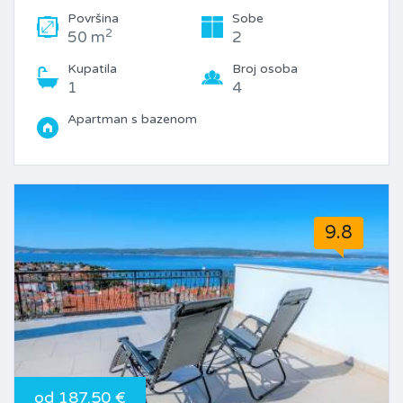
Površina
Sobe
2
50 m
2
Kupatila
Broj osoba
1
4
Apartman s bazenom
9.8
od 187.50 €