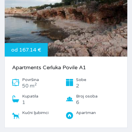
od 167.14 €
Apartments Cerluka Povile A1
Površina
Sobe
2
50 m
2
Kupatila
Broj osoba
1
6
Kućni ljubimci
Apartman