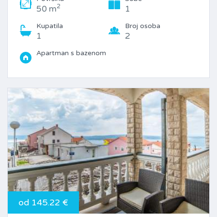
2
50 m
1
Kupatila
Broj osoba
1
2
Apartman s bazenom
od 145.22 €