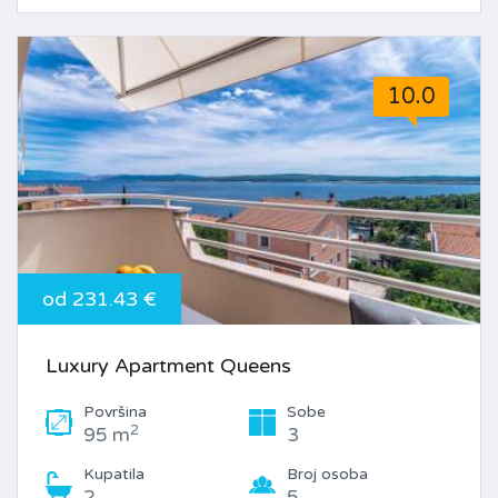
10.0
od 231.43 €
Luxury Apartment Queens
Površina
Sobe
2
95 m
3
Kupatila
Broj osoba
2
5