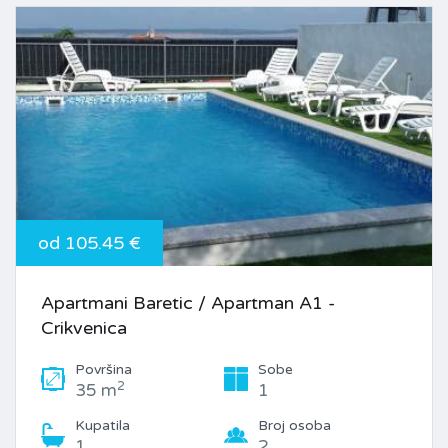
od 105.45 €
Apartmani Baretic / Apartman A1 -
Crikvenica
Površina
Sobe
2
35 m
1
Kupatila
Broj osoba
1
2