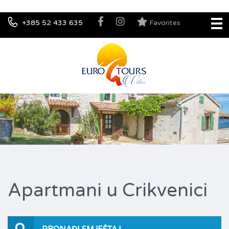
+385 52 433 635
Favorites
Apartmani u Crikvenici
PRONAĐI SMJEŠTAJ