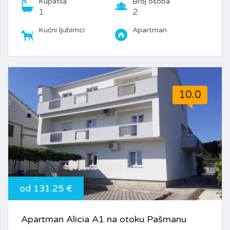
Kupatila
Broj osoba
1
2
Kućni ljubimci
Apartman
10.0
od 131.25 €
Apartman Alicia A1 na otoku Pašmanu