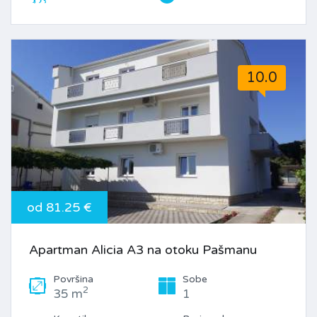
10.0
od 81.25 €
Apartman Alicia A3 na otoku Pašmanu
Površina
Sobe
2
35 m
1