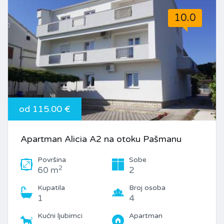
10.0
od 115.00 €
Apartman Alicia A2 na otoku Pašmanu
Površina
Sobe
2
60 m
2
Kupatila
Broj osoba
1
4
Kućni ljubimci
Apartman