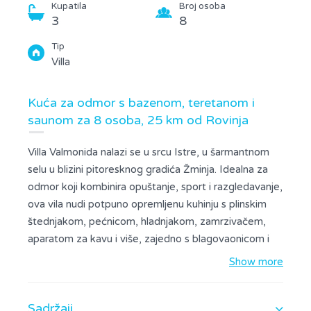
Kupatila
Broj osoba
3
8
Tip
Villa
Kuća za odmor s bazenom, teretanom i
saunom za 8 osoba, 25 km od Rovinja
Villa Valmonida nalazi se u srcu Istre, u šarmantnom
selu u blizini pitoresknog gradića Žminja. Idealna za
odmor koji kombinira opuštanje, sport i razgledavanje,
ova vila nudi potpuno opremljenu kuhinju s plinskim
štednjakom, pećnicom, hladnjakom, zamrzivačem,
aparatom za kavu i više, zajedno s blagovaonicom i
dnevnim boravkom otvorenog koncepta. Dnevni
Show more
boravak sadrži TV, satelitske kanale i DVD player za
vašu zabavu. Na katu se nalaze četiri udobne
Sadržaji
spavaće sobe, svaka s bračnim krevetom, te tri