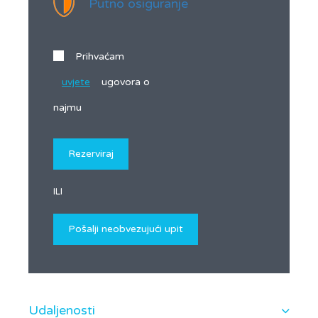
Putno osiguranje
Prihvaćam
uvjete
ugovora o
najmu
ILI
Udaljenosti