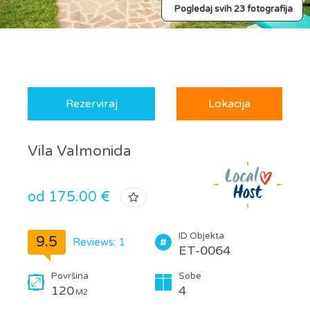
Pogledaj svih 23 fotografija
Rezerviraj
Lokacija
Vila Valmonida
od 175.00 €
ID Objekta
9.5
Reviews: 1
ET-0064
Površina
Sobe
120
4
M2