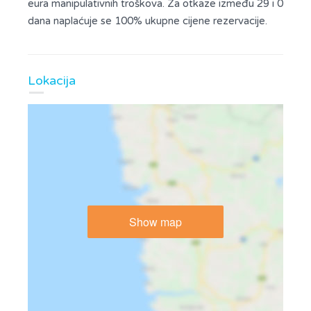
eura manipulativnih troškova. Za otkaze između 29 i 0
dana naplaćuje se 100% ukupne cijene rezervacije.
Lokacija
Show map