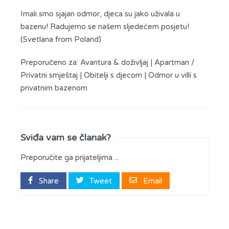
Imali smo sjajan odmor, djeca su jako uživala u
bazenu! Radujemo se našem sljedećem posjetu!
(Svetlana from Poland)
Preporučeno za:
Avantura & doživljaj
|
Apartman /
Privatni smještaj
|
Obitelji s djecom
|
Odmor u villi s
privatnim bazenom
Sviđa vam se članak?
Preporučite ga prijateljima ...
Share
Tweet
Email