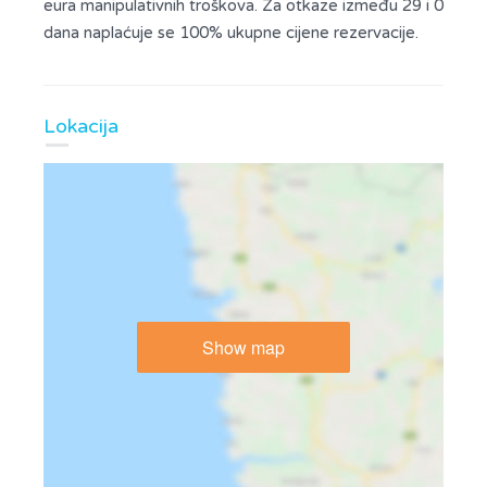
eura manipulativnih troškova. Za otkaze između 29 i 0
dana naplaćuje se 100% ukupne cijene rezervacije.
Lokacija
Show map