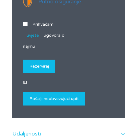
Putno osiguranje
Prihvaćam
uvjete
ugovora o
najmu
ILI
Udaljenosti