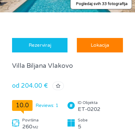
Pogledaj svih 33 fotografija
Rezerviraj
Lokacija
Villa Biljana Vlakovo
od 204.00 €
ID Objekta
10.0
Reviews: 1
ET-0202
Površina
Sobe
260
5
M2