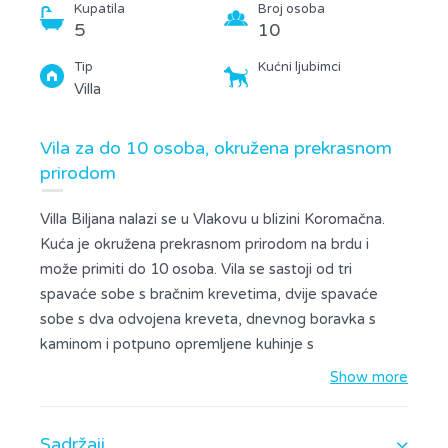
Kupatila
Broj osoba
5
10
Tip
Kućni ljubimci
Villa
Vila za do 10 osoba, okružena prekrasnom
prirodom
Villa Biljana nalazi se u Vlakovu u blizini Koromačna.
Kuća je okružena prekrasnom prirodom na brdu i
može primiti do 10 osoba. Vila se sastoji od tri
spavaće sobe s bračnim krevetima, dvije spavaće
sobe s dva odvojena kreveta, dnevnog boravka s
kaminom i potpuno opremljene kuhinje s
blagovaonicom. Sve spavaće sobe imaju vlastitu
Show more
kupaonicu; dvije od njih su s kadom, a dvije su s
tušem. Sve sobe su klimatizirane i na raspolaganju je
Sadržaji
besplatan internet. Gosti mogu uživati u prekrasnom