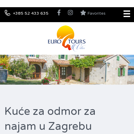
+385 52 433 635
Favorites
Kuće za odmor za
najam u Zagrebu