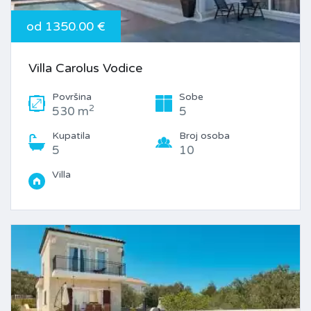
od 1350.00 €
Villa Carolus Vodice
Površina
Sobe
2
530 m
5
Kupatila
Broj osoba
5
10
Villa