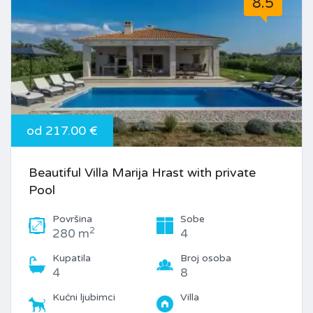
8.5
od 217.00 €
Beautiful Villa Marija Hrast with private
Pool
Površina
Sobe
2
280 m
4
Kupatila
Broj osoba
4
8
Kućni ljubimci
Villa