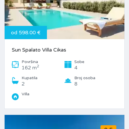
od 598.00 €
Sun Spalato Villa Cikas
Površina
Sobe
2
162 m
4
Kupatila
Broj osoba
2
8
Villa