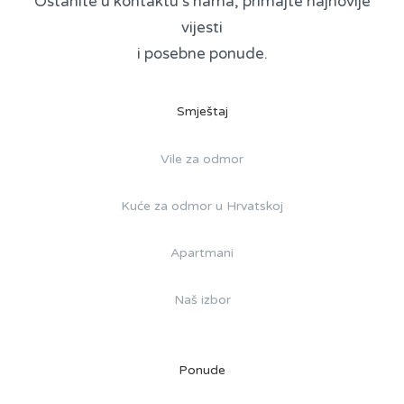
Ostanite u kontaktu s nama, primajte najnovije
vijesti
i posebne ponude.
Smještaj
Vile za odmor
Kuće za odmor u Hrvatskoj
Apartmani
Naš izbor
Ponude