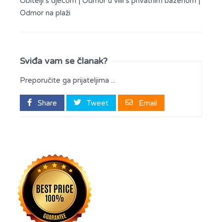
Obitelji s djecom
|
Odmor u villi s privatnim bazenom
|
Odmor na plaži
Sviđa vam se članak?
Preporučite ga prijateljima ...
Share
Tweet
Email