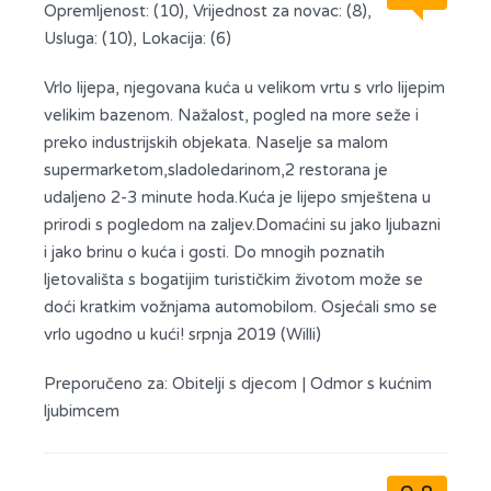
Opremljenost: (10), Vrijednost za novac: (8),
Usluga: (10), Lokacija: (6)
Vrlo lijepa, njegovana kuća u velikom vrtu s vrlo lijepim
velikim bazenom. Nažalost, pogled na more seže i
preko industrijskih objekata. Naselje sa malom
supermarketom,sladoledarinom,2 restorana je
udaljeno 2-3 minute hoda.Kuća je lijepo smještena u
prirodi s pogledom na zaljev.Domaćini su jako ljubazni
i jako brinu o kuća i gosti. Do mnogih poznatih
ljetovališta s bogatijim turističkim životom može se
doći kratkim vožnjama automobilom. Osjećali smo se
vrlo ugodno u kući! srpnja 2019 (Willi)
Preporučeno za:
Obitelji s djecom
|
Odmor s kućnim
ljubimcem