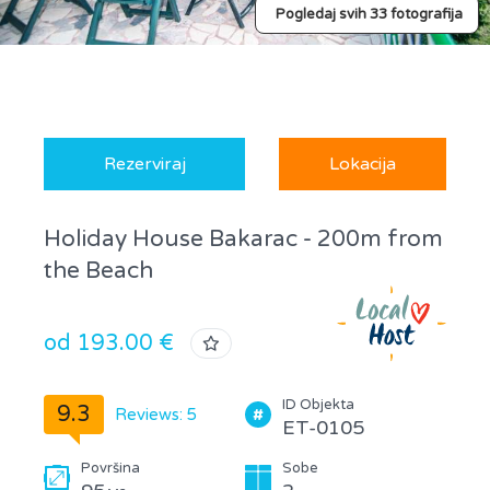
Pogledaj svih 33 fotografija
Rezerviraj
Lokacija
Holiday House Bakarac - 200m from
the Beach
od 193.00 €
ID Objekta
9.3
Reviews: 5
ET-0105
Površina
Sobe