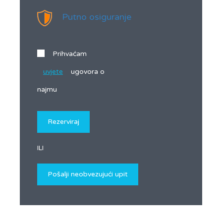
Putno osiguranje
Prihvaćam
uvjete
ugovora o
najmu
ILI