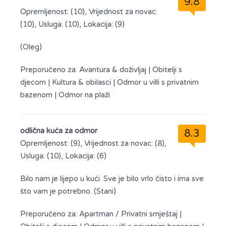
9.8
Opremljenost: (10), Vrijednost za novac:
(10), Usluga: (10), Lokacija: (9)
(Oleg)
Preporučeno za:
Avantura & doživljaj
|
Obitelji s
djecom
|
Kultura & obilasci
|
Odmor u villi s privatnim
bazenom
|
Odmor na plaži
odlična kuća za odmor
8.3
Opremljenost: (9), Vrijednost za novac: (8),
Usluga: (10), Lokacija: (6)
Bilo nam je lijepo u kući. Sve je bilo vrlo čisto i ima sve
što vam je potrebno. (Stani)
Preporučeno za:
Apartman / Privatni smještaj
|