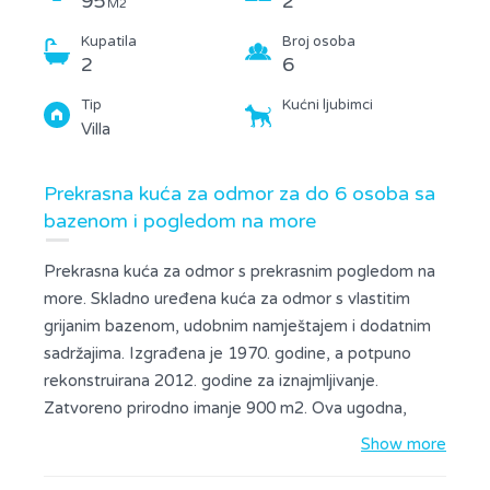
95
2
M2
Kupatila
Broj osoba
2
6
Tip
Kućni ljubimci
Villa
Prekrasna kuća za odmor za do 6 osoba sa
bazenom i pogledom na more
Prekrasna kuća za odmor s prekrasnim pogledom na
more. Skladno uređena kuća za odmor s vlastitim
grijanim bazenom, udobnim namještajem i dodatnim
sadržajima. Izgrađena je 1970. godine, a potpuno
rekonstruirana 2012. godine za iznajmljivanje.
Zatvoreno prirodno imanje 900 m2. Ova ugodna,
ugodna i potpuno opremljena kuća za odmor nalazi se
Show more
u malom mjestu Bakarac, na ulazu u Bakarski zaljev.