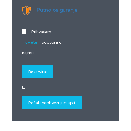
Putno osiguranje
Prihvaćam
uvjete
ugovora o
najmu
ILI