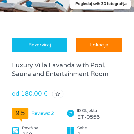
Pogledaj svih 30 fotografija
Rezerviraj
Lokacija
Luxury Villa Lavanda with Pool,
Sauna and Entertainment Room
od 180.00 €
ID Objekta
9.5
Reviews: 2
ET-0556
Površina
Sobe