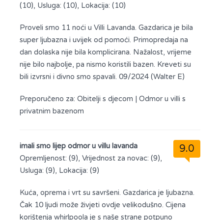
(10), Usluga: (10), Lokacija: (10)
Proveli smo 11 noći u Villi Lavanda. Gazdarica je bila
super ljubazna i uvijek od pomoći. Primopredaja na
dan dolaska nije bila komplicirana. Nažalost, vrijeme
nije bilo najbolje, pa nismo koristili bazen. Kreveti su
bili izvrsni i divno smo spavali. 09/2024 (Walter E)
Preporučeno za:
Obitelji s djecom
|
Odmor u villi s
privatnim bazenom
imali smo lijep odmor u villu lavanda
9.0
Opremljenost: (9), Vrijednost za novac: (9),
Usluga: (9), Lokacija: (9)
Kuća, oprema i vrt su savršeni. Gazdarica je ljubazna.
Čak 10 ljudi može živjeti ovdje velikodušno. Cijena
korištenja whirlpoola je s naše strane potpuno