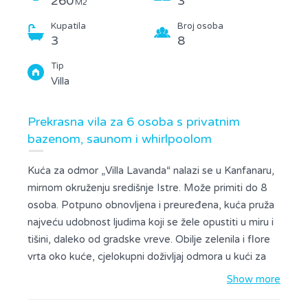
260
3
M2
Kupatila
Broj osoba
3
8
Tip
Villa
Prekrasna vila za 6 osoba s privatnim
bazenom, saunom i whirlpoolom
Kuća za odmor „Villa Lavanda“ nalazi se u Kanfanaru,
mirnom okruženju središnje Istre. Može primiti do 8
osoba. Potpuno obnovljena i preuređena, kuća pruža
najveću udobnost ljudima koji se žele opustiti u miru i
tišini, daleko od gradske vreve. Obilje zelenila i flore
vrta oko kuće, cjelokupni doživljaj odmora u kući za
odmor. Na prvom katu se nalaze tri spavaće sobe,
Show more
dvije velike i jedna manja kupaonica, jedan veliki