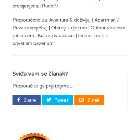
precijenjena. (Rudolf)
Preporučeno za:
Avantura & doživljaj
|
Apartman /
Privatni smještaj
|
Obitelji s djecom
|
Odmor s kućnim
ljubimcem
|
Kultura & obilasci
|
Odmor u villi s
privatnim bazenom
Sviđa vam se članak?
Preporučite ga prijateljima ...
Share
Tweet
Email