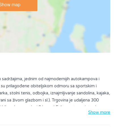
Show map
m sadržajima, jednim od najmodernijih autokampova i
 su prilagođene obiteljskom odmoru sa sportskim i
a, stolni tenis, odbojka, iznajmljivanje sandolina, kajaka,
rani sa živom glazbom i sl.). Trgovina je udaljena 300
Valbandon se nalazi 2 km od Fažane, starog istarskog
Show more
000 stanovnika) i 3 km od antičkog grada Pule (oko 60.000
niski tereni, bazeni, biciklističke staze uz obalu. Sva