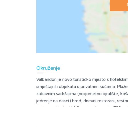
Okruženje
Valbandon je novo turističko mjesto s hotelski
smještajnih objekata u privatnim kućama. Plaže
zabavnim sadržajima (nogometno igralište, košark
jedrenje na dasci i brod, dnevni restorani, resto
metara od kuće. Udaljenost od mora je 700 m. 
grada i luke Nacionalnog parka Brijuni (oko 2.
stanovnika). Na udaljenosti do 1 km nalaze se te