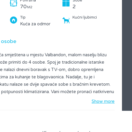
Površina
Sobe
70
2
M2
Tip
Kućni ljubimci
Kuća za odmor
 osobe
a smještena u mjestu Valbandon, malom naselju blizu
že primiti do 4 osobe. Spoj je tradicionalne istarske
 se nalazi dnevni boravak s TV-om, dobro opremljena
ima za kuhanje te blagovaonica. Nadalje, tu je i
 katu nalaze se dvije spavaće sobe s bračnim krevetom.
 u potpunosti klimatizirana. Vani možete pronaći natkrivenu
eno za uživanje u večeri s obitelji i prijateljima. Kućni
Show more
aspolaganju vam je privatni parking.