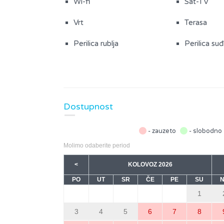
Wi-fi
Sat-TV
Vrt
Terasa
Perilica rublja
Perilica su
Grijanje
Posteljina
Posuđe
Fen
Dostupnost
Dječja visoka stolica
Hladnjak
Kuhalo za vodu
Kuhinjske k
- zauzeto
- slobodno
Molimo odaberite period
Mikrovalna pećnica
Mašina za f
<
KOLOVOZ 2026
Toster
Štednjak
PO
UT
SR
ČE
PE
SU
1
Prostorije i prostori
3
4
5
6
7
8