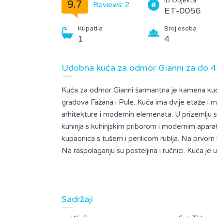
ID Objekta
9.7
Reviews: 2
ET-0056
Kupatila
Broj osoba
1
4
Udobna kuća za odmor Gianni za do 4
Kuća za odmor Gianni šarmantna je kamena kuć
gradova Fažana i Pule. Kuća ima dvije etaže i mo
arhitekture i modernih elemenata. U prizemlju
kuhinja s kuhinjskim priborom i modernim aparat
kupaonica s tušem i perilicom rublja. Na prvom
Na raspolaganju su posteljina i ručnici. Kuća je
terasu s prostorom za sjedenje i roštiljem - savrš
ljubimci su dobrodošli uz dodatnu naknadu. Na r
Sadržaji