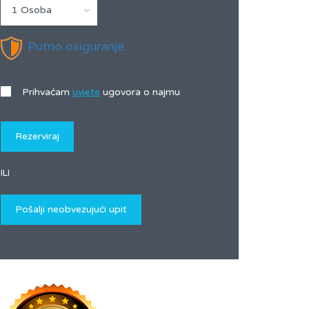
1 Osoba
Putno osiguranje
Prihvaćam
uvjete
ugovora o najmu
ILI