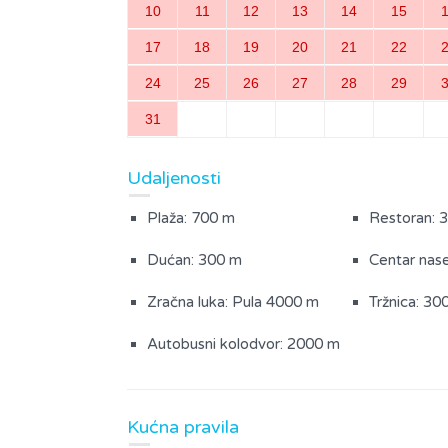
10
11
12
13
14
15
Kuhinja
Soba s bra
17
18
19
20
21
22
24
25
26
27
28
29
Vanjski sadržaji
31
Dvorište ograđeno
Suncobran
Udaljenosti
Plaža: 700 m
Restoran: 
Dućan: 300 m
Centar nase
Zračna luka: Pula 4000 m
Tržnica: 30
Autobusni kolodvor: 2000 m
Kućna pravila