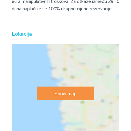
eura manipulativnih troškova. Za otkaze između 29 i 0
dana naplaćuje se 100% ukupne cijene rezervacije.
Lokacija
Show map