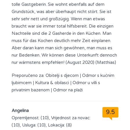
tolle Gastgeberin. Sie wohnt ebenfalls auf dem
Grundstück, was aber überhaupt nicht stört. Sie ist
sehr sehr nett und großzügig. Wenn man etwas
braucht war sie immer total hilfsbereit. Die einzigen
Nachteile sind die 2 Gasherde in den Küchen. Man
muss für das Kochen deutlich mehr Zeit einplanen.
Aber daran kann man sich gewöhnen, man muss es
nur Bedenken. Wir können diese Unterkunft dennoch
nur wärmstens empfehlen! (August 2020) (Matthias)
Preporučeno za:
Obitelji s djecom
|
Odmor s kućnim
ljubimcem
|
Kultura & obilasci
|
Odmor u villi s
privatnim bazenom
|
Odmor na plaži
Angelina
9.5
Opremljenost: (10), Vrijednost za novac:
(10), Usluga: (10), Lokacija: (8)