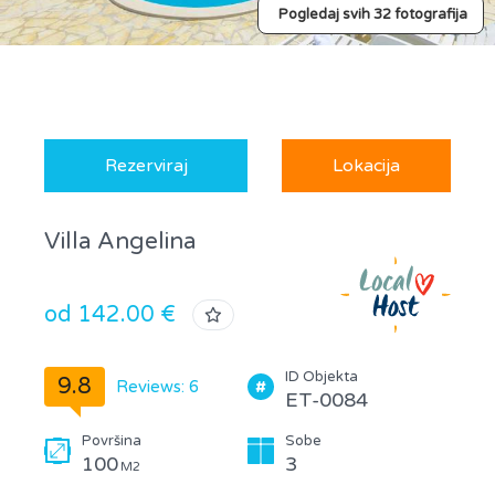
Pogledaj svih 32 fotografija
Rezerviraj
Lokacija
Villa Angelina
od 142.00 €
ID Objekta
9.8
Reviews: 6
ET-0084
Površina
Sobe
100
3
M2