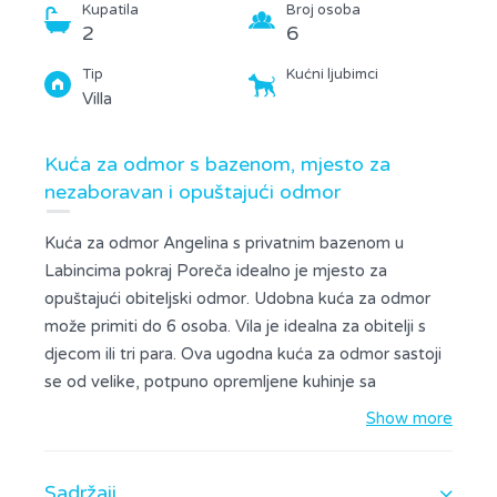
Kupatila
Broj osoba
2
6
Tip
Kućni ljubimci
Villa
Kuća za odmor s bazenom, mjesto za
nezaboravan i opuštajući odmor
Kuća za odmor Angelina s privatnim bazenom u
Labincima pokraj Poreča idealno je mjesto za
opuštajući obiteljski odmor. Udobna kuća za odmor
može primiti do 6 osoba. Vila je idealna za obitelji s
djecom ili tri para. Ova ugodna kuća za odmor sastoji
se od velike, potpuno opremljene kuhinje sa
suvremenim aparatima za kuhanje, stola za
Show more
blagovanje i dnevnog boravka s udobnim kaučem i
sat-TV-om. Dnevni boravak ima izlaz na natkrivenu
Sadržaji
terasu opremljenu vrtnom garniturom i ležaljkama na