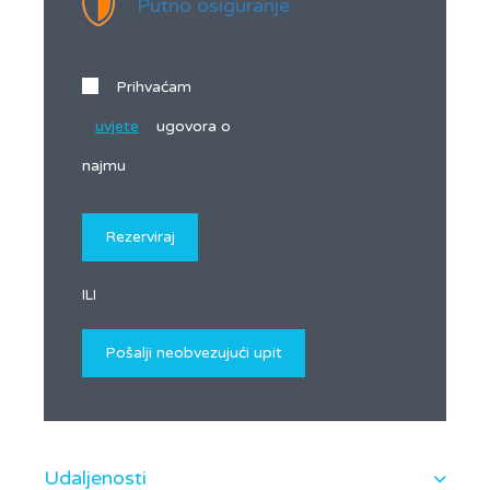
Putno osiguranje
Prihvaćam
uvjete
ugovora o
najmu
ILI
Udaljenosti