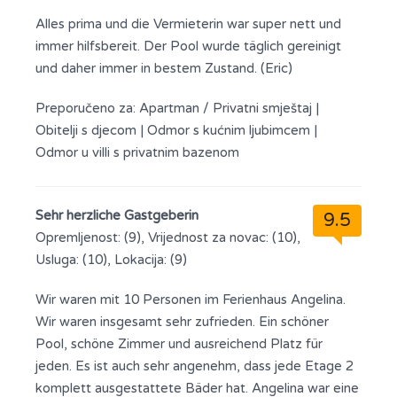
Alles prima und die Vermieterin war super nett und
immer hilfsbereit. Der Pool wurde täglich gereinigt
und daher immer in bestem Zustand. (Eric)
Preporučeno za:
Apartman / Privatni smještaj
|
Obitelji s djecom
|
Odmor s kućnim ljubimcem
|
Odmor u villi s privatnim bazenom
Sehr herzliche Gastgeberin
9.5
Opremljenost: (9), Vrijednost za novac: (10),
Usluga: (10), Lokacija: (9)
Wir waren mit 10 Personen im Ferienhaus Angelina.
Wir waren insgesamt sehr zufrieden. Ein schöner
Pool, schöne Zimmer und ausreichend Platz für
jeden. Es ist auch sehr angenehm, dass jede Etage 2
komplett ausgestattete Bäder hat. Angelina war eine