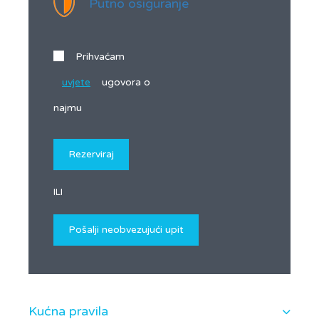
Putno osiguranje
Prihvaćam
uvjete
ugovora o
najmu
ILI
Kućna pravila