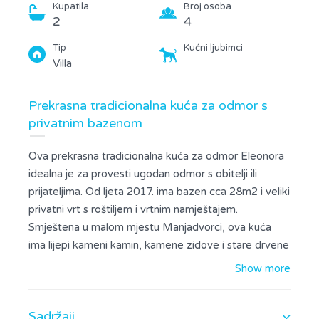
Kupatila
Broj osoba
2
4
Tip
Kućni ljubimci
Villa
Prekrasna tradicionalna kuća za odmor s
privatnim bazenom
Ova prekrasna tradicionalna kuća za odmor Eleonora
idealna je za provesti ugodan odmor s obitelji ili
prijateljima. Od ljeta 2017. ima bazen cca 28m2 i veliki
privatni vrt s roštiljem i vrtnim namještajem.
Smještena u malom mjestu Manjadvorci, ova kuća
ima lijepi kameni kamin, kamene zidove i stare drvene
grede. Kuhinja je potpuno opremljena, sa štednjakom,
Show more
pećnicom, mikrovalnom pećnicom, kuhalom za vodu,
hladnjakom, tosterom, perilicom posuđa i aparatom
Sadržaji
za kavu. Kuhinja je povezana s blagovaonicom i