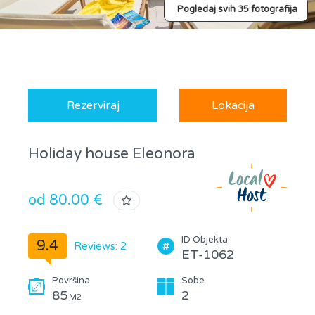
Pogledaj svih 35 fotografija
Rezerviraj
Lokacija
Holiday house Eleonora
od 80.00 €
ID Objekta
9.4
Reviews: 2
ET-1062
Površina
Sobe
85
2
M2