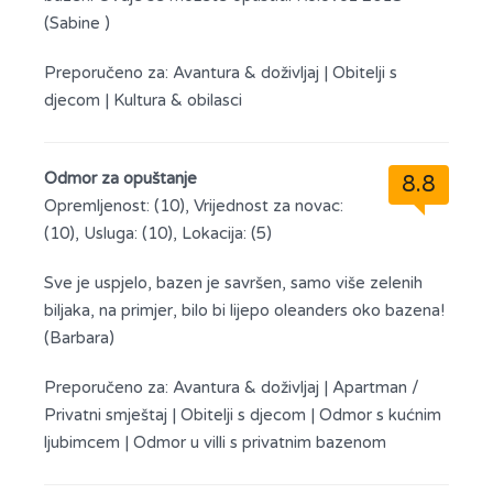
(Sabine )
Preporučeno za:
Avantura & doživljaj
|
Obitelji s
djecom
|
Kultura & obilasci
Odmor za opuštanje
8.8
Opremljenost: (10), Vrijednost za novac:
(10), Usluga: (10), Lokacija: (5)
Sve je uspjelo, bazen je savršen, samo više zelenih
biljaka, na primjer, bilo bi lijepo oleanders oko bazena!
(Barbara)
Preporučeno za:
Avantura & doživljaj
|
Apartman /
Privatni smještaj
|
Obitelji s djecom
|
Odmor s kućnim
ljubimcem
|
Odmor u villi s privatnim bazenom