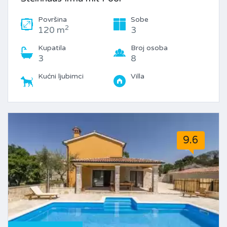
Površina
Sobe
2
120 m
3
Kupatila
Broj osoba
3
8
Kućni ljubimci
Villa
9.6