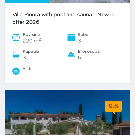
Villa Pinora with pool and sauna - New in
offer 2026
Površina
Sobe
2
220 m
3
Kupatila
Broj osoba
3
6
Villa
9.8