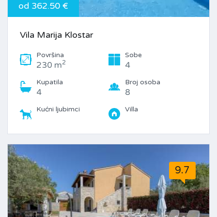
od 362.50 €
Vila Marija Klostar
Površina
Sobe
2
230 m
4
Kupatila
Broj osoba
4
8
Kućni ljubimci
Villa
9.7