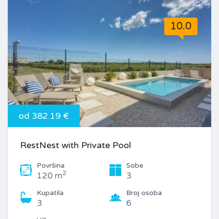
10.0
od 382.19 €
RestNest with Private Pool
Površina
Sobe
2
120 m
3
Kupatila
Broj osoba
3
6