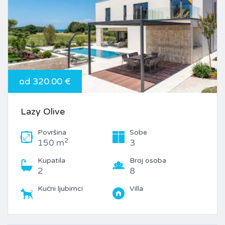
od 320.00 €
Lazy Olive
Površina
Sobe
2
150 m
3
Kupatila
Broj osoba
2
8
Kućni ljubimci
Villa