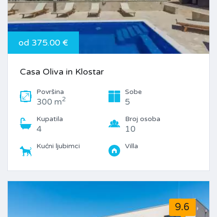
od 375.00 €
Casa Oliva in Klostar
Površina
Sobe
2
300 m
5
Kupatila
Broj osoba
4
10
Kućni ljubimci
Villa
9.6