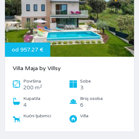
od 957.27 €
Villa Maja by Villsy
Površina
Sobe
2
200 m
3
Kupatila
Broj osoba
4
6
Kućni ljubimci
Villa