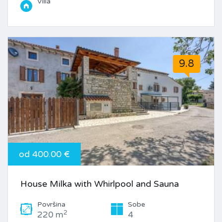
Villa
9.8
od 400.00 €
House Milka with Whirlpool and Sauna
Površina
Sobe
2
220 m
4