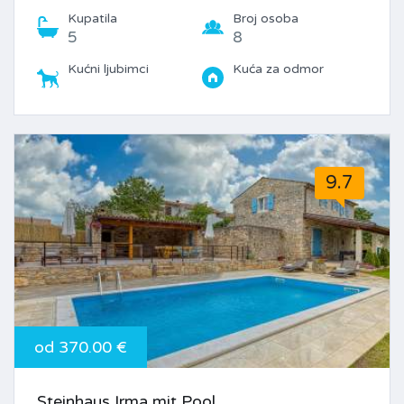
Kupatila
Broj osoba
5
8
Kućni ljubimci
Kuća za odmor
9.7
od 370.00 €
Steinhaus Irma mit Pool