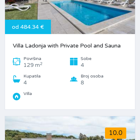
od 484.34 €
Villa Ladonja with Private Pool and Sauna
Površina
Sobe
2
129 m
4
Kupatila
Broj osoba
4
8
Villa
10.0