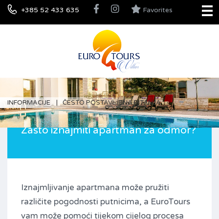
+385 52 433 635
Favorites
INFORMACIJE
ČESTO POSTAVLJENA PITANJA
Zašto iznajmiti apartman za odmor?
Iznajmljivanje apartmana može pružiti
različite pogodnosti putnicima, a EuroTours
vam može pomoći tijekom cijelog procesa