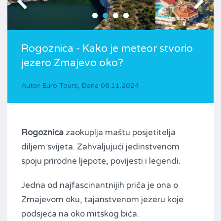
Rogoznica - Kako je meteor stvorio
jezero Zmajevo oko?
Autor
Euro Tours
,
Dana
08.11.2024
Rogoznica
zaokuplja maštu posjetitelja
diljem svijeta. Zahvaljujući jedinstvenom
spoju prirodne ljepote, povijesti i legendi.
Jedna od najfascinantnijih priča je ona o
Zmajevom oku, tajanstvenom jezeru koje
podsjeća na oko mitskog bića.