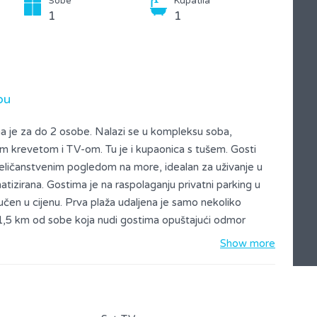
Sobe
Kupatila
1
1
bu
a je za do 2 osobe. Nalazi se u kompleksu soba,
im krevetom i TV-om. Tu je i kupaonica s tušem. Gosti
 veličanstvenim pogledom na more, idealan za uživanje u
matizirana. Gostima je na raspolaganju privatni parking u
čen u cijenu. Prva plaža udaljena je samo nekoliko
1,5 km od sobe koja nudi gostima opuštajući odmor
 plaže, grada, trgovina, restorana i kafića. Zbog svoje
Show more
dom, udaljena od Park-šume Komrčar – 20 min pješice, u
ličan izbor za vaš odmor.