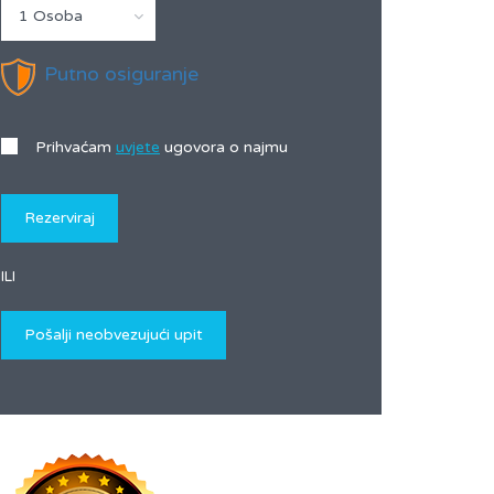
1 Osoba
Putno osiguranje
Prihvaćam
uvjete
ugovora o najmu
ILI