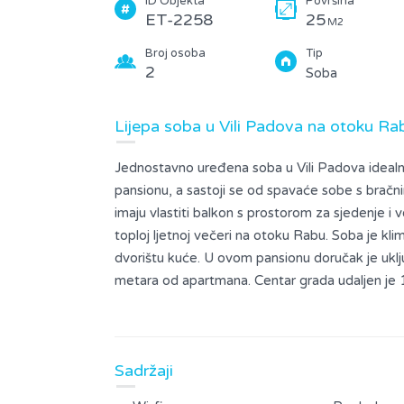
ID Objekta
Površina
ET-2258
25
M2
Broj osoba
Tip
2
Soba
Lijepa soba u Vili Padova na otoku Ra
Jednostavno uređena soba u Vili Padova idealn
pansionu, a sastoji se od spavaće sobe s bračn
imaju vlastiti balkon s prostorom za sjedenje i
toploj ljetnoj večeri na otoku Rabu. Soba je kli
dvorištu kuće. U ovom pansionu doručak je uklju
metara od apartmana. Centar grada udaljen je 
daleko od gradske buke, ali u isto vrijeme blizu
idealne pozicije, blizine mora, okružena priro
blizini kulturnih znamenitosti Villa Padova je od
Sadržaji