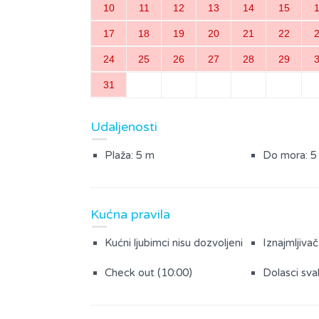
10
11
12
13
14
15
17
18
19
20
21
22
24
25
26
27
28
29
31
Udaljenosti
Plaža: 5 m
Do mora: 5
Kućna pravila
Kućni ljubimci nisu dozvoljeni
Iznajmljivač
Check out (10:00)
Dolasci sva