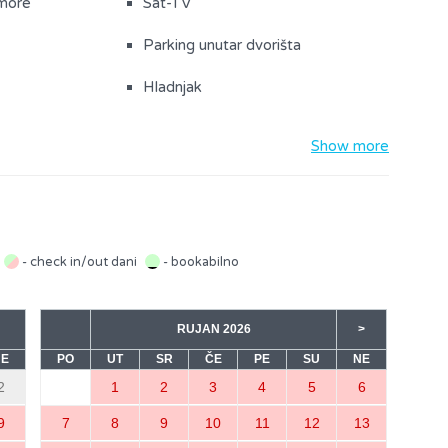
more
Sat-TV
Parking unutar dvorišta
Hladnjak
Show more
tušem (1)
- check in/out dani
- bookabilno
RUJAN 2026
>
NE
PO
UT
SR
ČE
PE
SU
NE
2
1
2
3
4
5
6
9
7
8
9
10
11
12
13