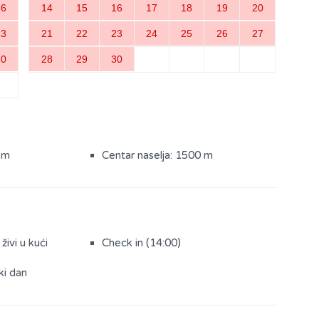
16
14
15
16
17
18
19
20
23
21
22
23
24
25
26
27
30
28
29
30
 m
Centar naselja: 1500 m
 živi u kući
Check in (14:00)
ki dan