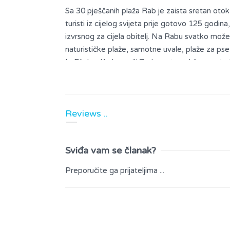
Sa 30 pješčanih plaža Rab je zaista sretan otok
turisti iz cijelog svijeta prije gotovo 125 godin
izvrsnog za cijela obitelj. Na Rabu svatko može
naturističke plaže, samotne uvale, plaže za pse i
Iz Rijeke, Karlovca ili Zadra automobilom potre
luke Mišnjak na južnoj strani otoka Raba. Postoji
svaka 1 do 2 sata, a u ljetnim mjesecima bez vo
Reviews ..
Sviđa vam se članak?
Preporučite ga prijateljima ...