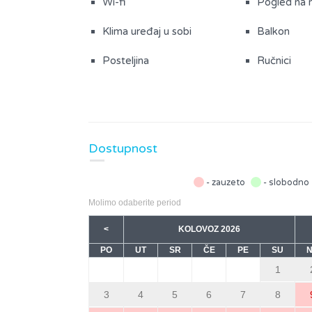
Wi-fi
Pogled na 
Klima uređaj u sobi
Balkon
Posteljina
Ručnici
Prostorije i prostori
Soba s bračnim krevetom (1)
Kupaona s 
Dostupnost
- zauzeto
- slobodno
Molimo odaberite period
<
KOLOVOZ 2026
PO
UT
SR
ČE
PE
SU
1
3
4
5
6
7
8