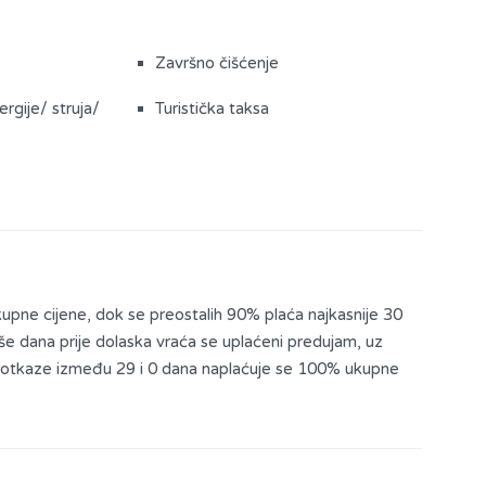
Završno čišćenje
rgije/ struja/
Turistička taksa
kupne cijene, dok se preostalih 90% plaća najkasnije 30
više dana prije dolaska vraća se uplaćeni predujam, uz
a otkaze između 29 i 0 dana naplaćuje se 100% ukupne