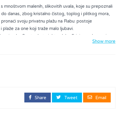
 s mnoštvom malenih, slikovitih uvala, koje su prepoznali
a, do danas, zbog kristalno čistog, toplog i plitkog mora,
 pronaći svoju privatnu plažu na Rabu: postoje
 plaže za one koji traže malo ljubavi.
bno je oko 2 sata do trajektne luke Stinica na kopnu i
Show more
 cjelogodišnja linija, plovidba traje 15 minuta s polascima
znog reda, što je ujedno i najbolja veza otoka i kopna.
Share
Tweet
Email