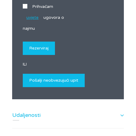
Prihvaćam
uvjete
ugovora o
najmu
ILI
Udaljenosti