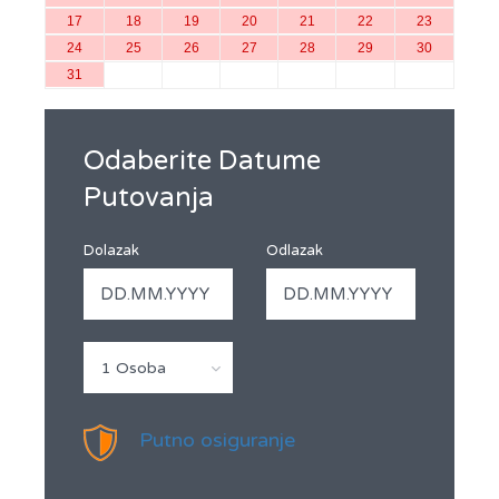
17
18
19
20
21
22
23
24
25
26
27
28
29
30
31
Odaberite Datume
Putovanja
Dolazak
Odlazak
1 Osoba
Putno osiguranje