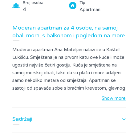
Broj osoba
Tip
4
Apartman
Moderan apartman za 4 osobe, na samoj
obali mora, s balkonom i pogledom na more
Moderan apartman Ana Mateljan nalazi se u Kaštel
Lukšiću. Smještena je na prvom katu ove kuće i može
ugostiti najviše četiri gostiju. Kuća je smještena na
samoj morskoj obali, tako da su plaža i more udaljeni
samo nekoliko metara od smještaja. Apartman se
sastoji od spavaće sobe s bračnim krevetom, glavnog
prostora te kupaonice s tušem i perilicom rublja. U
Show more
glavnom dijelu možete pronaći udoban dnevni
boravak s TV-om, blagovaonicom i potpuno
Sadržaji
opremljenom kuhinjom s kuhinjskim priborom i svim
potrebnim aparatima za kuhanje. Kauč se može
koristiti kao dodatni bračni krevet za dvoje gostiju. Iz