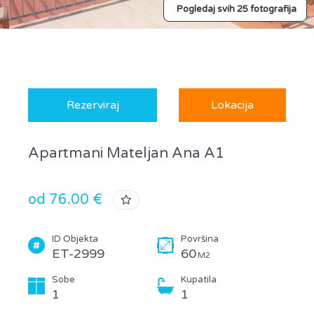
Pogledaj svih 25 fotografija
Rezerviraj
Lokacija
Apartmani Mateljan Ana A1
od 76.00 €
ID Objekta
Površina
ET-2999
60
M2
Sobe
Kupatila
1
1