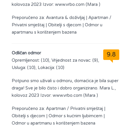
kolovoza 2023 Izvor: www.vrbo.com (Mara )
Preporučeno za:
Avantura & doživljaj
|
Apartman /
Privatni smještaj
|
Obitelji s djecom
|
Odmor u
apartmanu s korištenjem bazena
Odličan odmor
9.8
Opremljenost: (10), Vrijednost za novac: (9),
Usluga: (10), Lokacija: (10)
Potpuno smo uživali u odmoru, domaćica je bila super
draga! Sve je bilo čisto i dobro organizirano. Mara L.,
kolovoz 2023 Izvor: www.vrbo.com (Mara )
Preporučeno za:
Apartman / Privatni smještaj
|
Obitelji s djecom
|
Odmor s kućnim ljubimcem
|
Odmor u apartmanu s korištenjem bazena