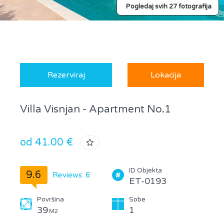
Pogledaj svih 27 fotografija
Rezerviraj
Lokacija
Villa Visnjan - Apartment No.1
od 41.00 €
ID Objekta
9.6
Reviews: 6
ET-0193
Površina
Sobe
39
1
M2