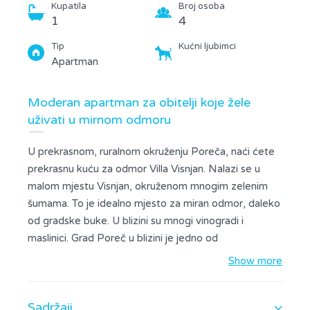
Kupatila
Broj osoba
1
4
Tip
Kućni ljubimci
Apartman
Moderan apartman za obitelji koje žele
uživati u mirnom odmoru
U prekrasnom, ruralnom okruženju Poreča, naći ćete
prekrasnu kuću za odmor Villa Visnjan. Nalazi se u
malom mjestu Visnjan, okruženom mnogim zelenim
šumama. To je idealno mjesto za miran odmor, daleko
od gradske buke. U blizini su mnogi vinogradi i
maslinici. Grad Poreč u blizini je jedno od
najpopularnijih odredišta za odmor u Hrvatskoj sa
Show more
svojim zanimljivim znamenitostima i prekrasnim
plažama. Dođite i posjetite nas i provedite
Sadržaji
nezaboravan odmor u Istri. Ovaj moderan apartman