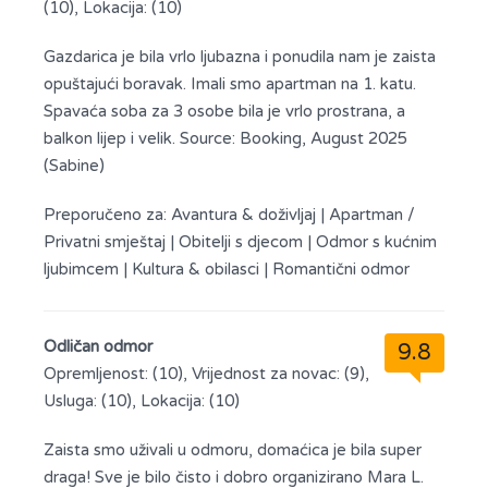
(10), Lokacija: (10)
Gazdarica je bila vrlo ljubazna i ponudila nam je zaista
opuštajući boravak. Imali smo apartman na 1. katu.
Spavaća soba za 3 osobe bila je vrlo prostrana, a
balkon lijep i velik. Source: Booking, August 2025
(Sabine)
Preporučeno za:
Avantura & doživljaj
|
Apartman /
Privatni smještaj
|
Obitelji s djecom
|
Odmor s kućnim
ljubimcem
|
Kultura & obilasci
|
Romantični odmor
Odličan odmor
9.8
Opremljenost: (10), Vrijednost za novac: (9),
Usluga: (10), Lokacija: (10)
Zaista smo uživali u odmoru, domaćica je bila super
draga! Sve je bilo čisto i dobro organizirano Mara L.