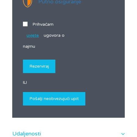
Putno osiguranje
Prihvaćam
uvjete
ugovora o
najmu
ILI
Udaljenosti