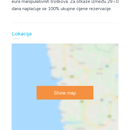
eura manipulativnih troškova. Za otkaze između 29 i 0
dana naplaćuje se 100% ukupne cijene rezervacije.
Lokacija
Show map