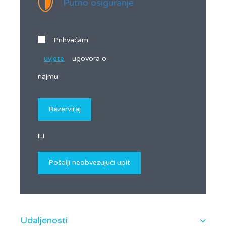
Putno osiguranje
Prihvaćam
uvjete
ugovora o
najmu
ILI
Udaljenosti