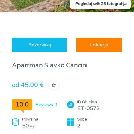
Pogledaj svih 23 fotografija
Rezerviraj
Lokacija
Apartman Slavko Cancini
od 45.00 €
ID Objekta
10.0
Reviews: 1
ET-0572
Površina
Sobe
50
2
M2