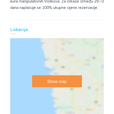
eura manipulativnih troškova. Za otkaze između 29 i 0
dana naplaćuje se 100% ukupne cijene rezervacije.
Lokacija
Show map