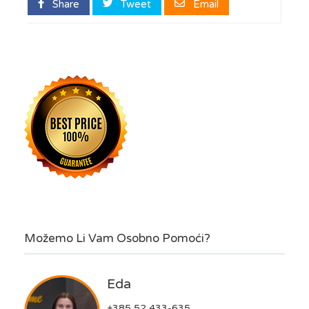
Share
Tweet
Email
Možemo Li Vam Osobno Pomoći?
Eda
+385 52 433-635