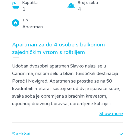
Kupatila
Broj osoba
1
4
Tip
Apartman
Apartman za do 4 osobe s balkonom i
zajedničkim vrtom s roštiljem
Udoban dvosobni apartman Slavko nalazi se u
Cancinima, malom selu u blizini turističkih destinacija
Poreč i Novigrad. Apartman se prostire se na 50
kvadratnih metara i sastoji se od dvije spavaće sobe,
svaka soba je opremljena s bračnim krevetom,
ugodnog dnevnog boravka, opremljene kuhinje i
kupaonice s tušem. Balkon gostima nudi udaljeni
Show more
pogled na more i idealan je za opuštajući početak
dana. Apartman također nudi klima uređaj, Wi-Fi,
Sadržaji
posteljinu, ručnike i parkirno mjesto za dva