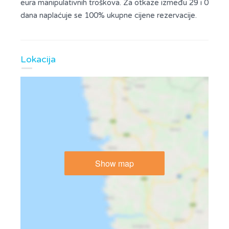
eura manipulativnih troškova. Za otkaze između 29 i 0
dana naplaćuje se 100% ukupne cijene rezervacije.
Lokacija
Show map