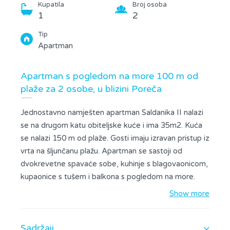
Kupatila
Broj osoba
1
2
Tip
Apartman
Apartman s pogledom na more 100 m od
plaže za 2 osobe, u blizini Poreča
Jednostavno namješten apartman Saldanika II nalazi
se na drugom katu obiteljske kuće i ima 35m2. Kuća
se nalazi 150 m od plaže. Gosti imaju izravan pristup iz
vrta na šljunčanu plažu. Apartman se sastoji od
dvokrevetne spavaće sobe, kuhinje s blagovaonicom,
kupaonice s tušem i balkona s pogledom na more.
Kuhinja je opremljena plinskim štednjakom,
Show more
hladnjakom i aparatom za kavu. Apartman ima
satelitsku televiziju, wi-fi, posteljinu i ručnike.
Sadržaji
Apartman ima lijepu terasu, vrtni namještaj i mali park