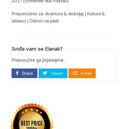
2017 (Schneider aus Passau)
Preporučeno za:
Avantura & doživljaj
|
Kultura &
obilasci
|
Odmor na plaži
Sviđa vam se članak?
Preporučite ga prijateljima ...
Share
Tweet
Email