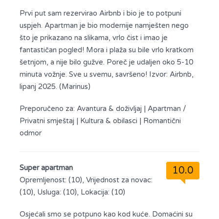
Prvi put sam rezervirao Airbnb i bio je to potpuni
uspjeh. Apartman je bio modernije namješten nego
što je prikazano na slikama, vrlo čist i imao je
fantastičan pogled! Mora i plaža su bile vrlo kratkom
šetnjom, a nije bilo gužve. Poreč je udaljen oko 5-10
minuta vožnje. Sve u svemu, savršeno! Izvor: Airbnb,
lipanj 2025. (Marinus)
Preporučeno za:
Avantura & doživljaj
|
Apartman /
Privatni smještaj
|
Kultura & obilasci
|
Romantični
odmor
Super apartman
10.0
Opremljenost: (10), Vrijednost za novac:
(10), Usluga: (10), Lokacija: (10)
Osjećali smo se potpuno kao kod kuće. Domaćini su