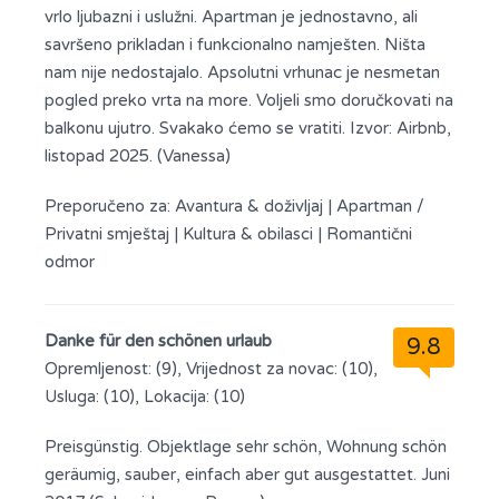
vrlo ljubazni i uslužni. Apartman je jednostavno, ali
savršeno prikladan i funkcionalno namješten. Ništa
nam nije nedostajalo. Apsolutni vrhunac je nesmetan
pogled preko vrta na more. Voljeli smo doručkovati na
balkonu ujutro. Svakako ćemo se vratiti. Izvor: Airbnb,
listopad 2025. (Vanessa)
Preporučeno za:
Avantura & doživljaj
|
Apartman /
Privatni smještaj
|
Kultura & obilasci
|
Romantični
odmor
Danke für den schönen urlaub
9.8
Opremljenost: (9), Vrijednost za novac: (10),
Usluga: (10), Lokacija: (10)
Preisgünstig. Objektlage sehr schön, Wohnung schön
geräumig, sauber, einfach aber gut ausgestattet. Juni