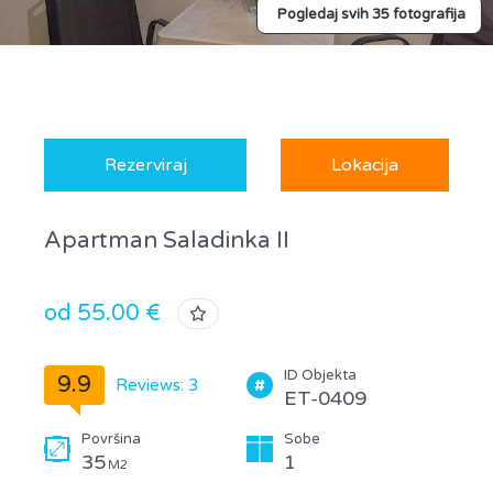
Pogledaj svih 35 fotografija
Rezerviraj
Lokacija
Apartman Saladinka II
od 55.00 €
ID Objekta
9.9
Reviews: 3
ET-0409
Površina
Sobe
35
1
M2