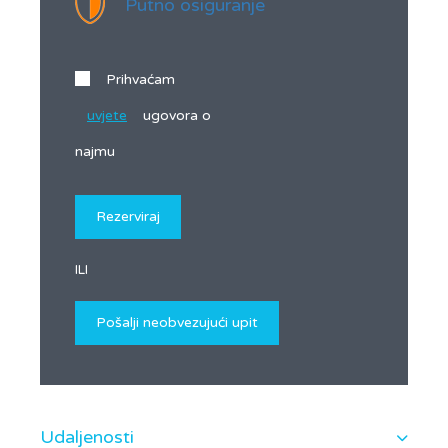
Putno osiguranje
Prihvaćam
uvjete
ugovora o
najmu
ILI
Udaljenosti