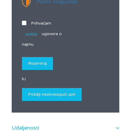
Putno osiguranje
Prihvaćam
uvjete
ugovora o
najmu
ILI
Udaljenosti