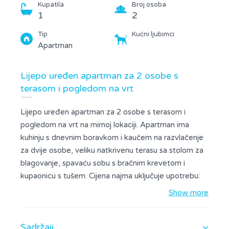
Kupatila
Broj osoba
1
2
Tip
Kućni ljubimci
Apartman
Lijepo uređen apartman za 2 osobe s
terasom i pogledom na vrt
Lijepo uređen apartman za 2 osobe s terasom i
pogledom na vrt na mirnoj lokaciji. Apartman ima
kuhinju s dnevnim boravkom i kaučem na razvlačenje
za dvije osobe, veliku natkrivenu terasu sa stolom za
blagovanje, spavaću sobu s bračnim krevetom i
kupaonicu s tušem. Cijena najma uključuje upotrebu:
klima uređaja, Wi-Fi, posteljine, ručnika i privatnog
Show more
natkrivenog parkinga. Apartmani se nalaze na mirnoj
lokaciji u blizini trgovačkog centra. Udaljenost od
Sadržaji
plaže i centra grada je samo 1500m. Kućni ljubimci su