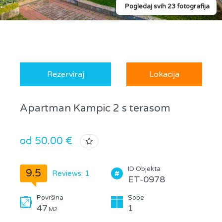
Pogledaj svih 23 fotografija
Rezerviraj
Lokacija
Apartman Kampic 2 s terasom
od 50.00 €
ID Objekta
9.5
Reviews: 1
ET-0978
Površina
Sobe
47
1
M2