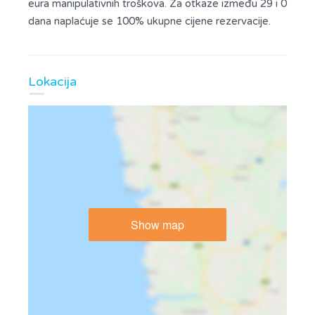
eura manipulativnih troškova. Za otkaze između 29 i 0
dana naplaćuje se 100% ukupne cijene rezervacije.
Lokacija
Show map