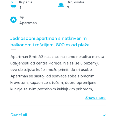
Kupatila
Broj osoba
1
3
Tip
Apartman
Jednosobni apartman s natkrivenim
balkonom i roštiljem, 800 m od plaže
Apartman Emili A3 nalazi se na samo nekoliko minuta
udaljenosti od centra Poreča. Nalazi se u prizemlju
ove obiteljske kuće i može primiti do tri osobe.
Apartman se sastoji od spavaće sobe s bračnim
krevetom, kupaonice s tušem, dobro opremljene
kuhinje sa svim potrebnim kuhinjskim priborom,
aparatima za kuhanje i blagovaonom te dnevnim
Show more
boravkom s TV-om i kaučem. Kauč ??se može
koristiti kao pomoćni ležaj za trećeg gosta. Glavni
Sadržaji
prostor je klimatiziran. Iz apartmana imate pristup