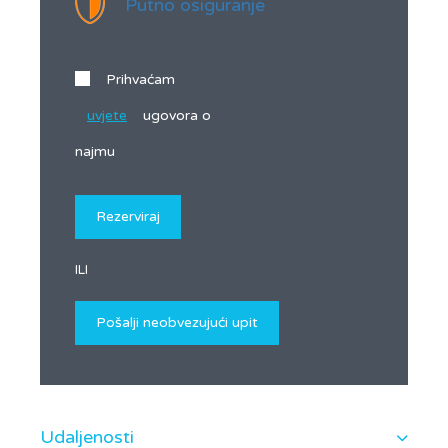
Putno osiguranje
Prihvaćam
uvjete
ugovora o
najmu
ILI
Udaljenosti