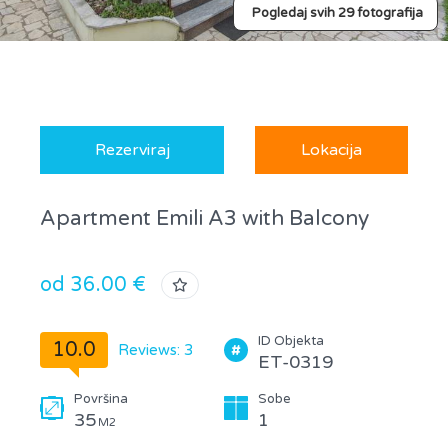
Pogledaj svih 29 fotografija
Rezerviraj
Lokacija
Apartment Emili A3 with Balcony
od 36.00 €
ID Objekta
10.0
Reviews: 3
ET-0319
Površina
Sobe
35
1
M2