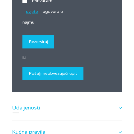
Prihvaćam
uvjete
ugovora o
najmu
ILI
Udaljenosti
Kućna pravila