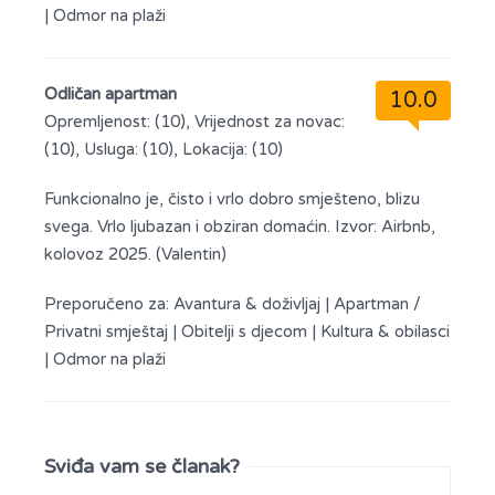
|
Odmor na plaži
Odličan apartman
10.0
Opremljenost: (10), Vrijednost za novac:
(10), Usluga: (10), Lokacija: (10)
Funkcionalno je, čisto i vrlo dobro smješteno, blizu
svega. Vrlo ljubazan i obziran domaćin. Izvor: Airbnb,
kolovoz 2025. (Valentin)
Preporučeno za:
Avantura & doživljaj
|
Apartman /
Privatni smještaj
|
Obitelji s djecom
|
Kultura & obilasci
|
Odmor na plaži
Sviđa vam se članak?