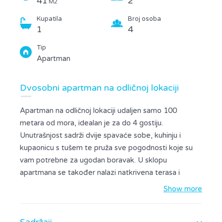
41
2
M2
Kupatila
Broj osoba
1
4
Tip
Apartman
Dvosobni apartman na odličnoj lokaciji
Apartman na odličnoj lokaciji udaljen samo 100
metara od mora, idealan je za do 4 gostiju.
Unutrašnjost sadrži dvije spavaće sobe, kuhinju i
kupaonicu s tušem te pruža sve pogodnosti koje su
vam potrebne za ugodan boravak. U sklopu
apartmana se također nalazi natkrivena terasa i
privatni vrt sa roštiljem koji je namijenjen za goste
Show more
ovog apartmana. Apartman je udaljen samo minutu
hoda od plaže pa je idealan za obitelji kao i za