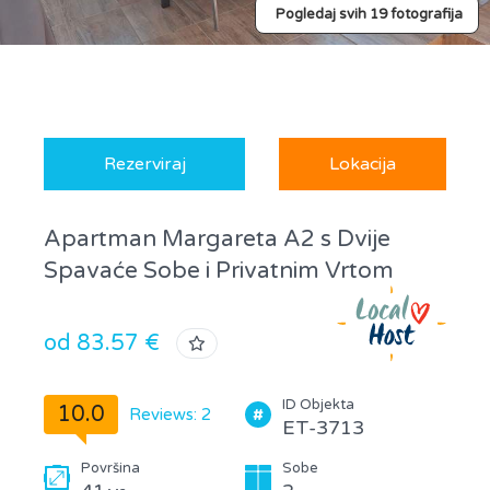
Pogledaj svih 19 fotografija
Rezerviraj
Lokacija
Apartman Margareta A2 s Dvije
Spavaće Sobe i Privatnim Vrtom
od 83.57 €
ID Objekta
10.0
Reviews: 2
ET-3713
Površina
Sobe