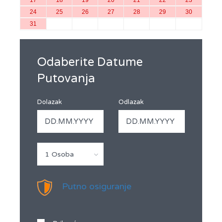
17
18
19
20
21
22
23
24
25
26
27
28
29
30
31
Odaberite Datume
Putovanja
Dolazak
Odlazak
1 Osoba
Putno osiguranje