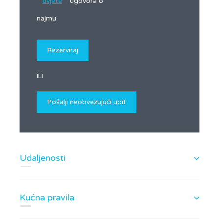
uvjete
ugovora o
najmu
ILI
Udaljenosti
Kućna pravila