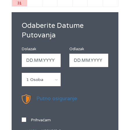
31
Odaberite Datume
Putovanja
Dolazak
Odlazak
1 Osoba
Putno osiguranje
Prihvaćam