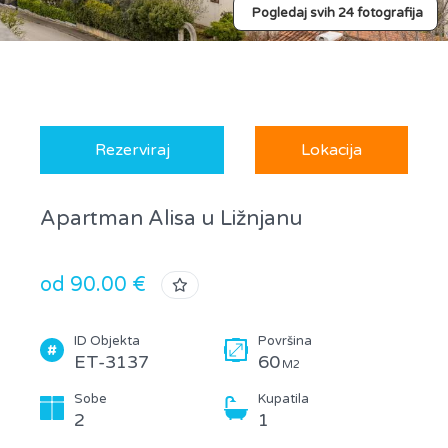
Pogledaj svih 24 fotografija
Rezerviraj
Lokacija
Apartman Alisa u Ližnjanu
od 90.00 €
ID Objekta
Površina
ET-3137
60
M2
Sobe
Kupatila
2
1