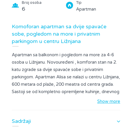
Broj osoba
Tip
6
Apartman
Komoforan apartman sa dvije spavaće
sobe, pogledom na more i privatnim
parkingom u centru Ližnjana
Apartman sa balkonom i pogledom na more za 4-6
osoba u Ližnjanu. Novouređeni , komforan stan na 2.
katu zgrade sa dvije spavaće sobe i privatnim
parkingom. Apartman Alisa se nalazi u centru Ližnjana,
600 metara od plaže, 200 meatra od centra grada.
Sastoji se od kompletno opremljene kuhinje, dnevnog
boravka sa izlazom na balkon, kupaonice i dvije
Show more
spavaće sobe. Klima uređaj se nalazi u dnevnom
boravku i kuhinji. Jedna spavaća soba ima bračni
Sadržaji
krevet, druga soba ima dva odvojena kreveta, a u
dnevnom boravku se nalaze dva kauča na razvlačenje