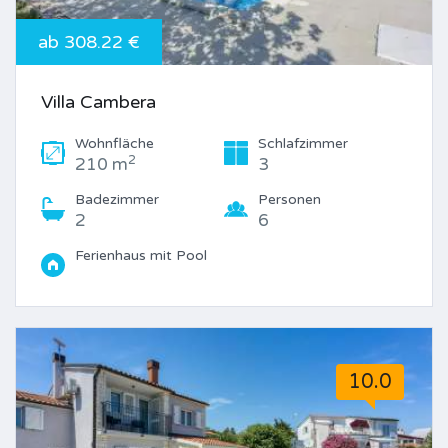
ab 308.22 €
Villa Cambera
Wohnfläche
Schlafzimmer
2
210 m
3
Badezimmer
Personen
2
6
Ferienhaus mit Pool
10.0