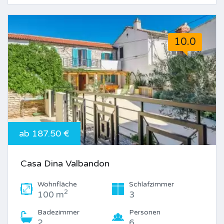
10.0
ab 187.50 €
Casa Dina Valbandon
Wohnfläche
Schlafzimmer
2
100 m
3
Badezimmer
Personen
2
6