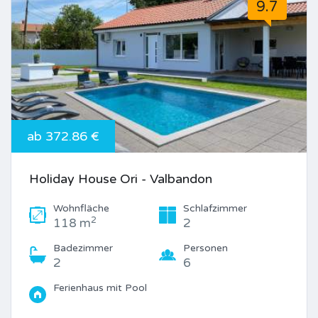
9.7
ab 372.86 €
Holiday House Ori - Valbandon
Wohnfläche
Schlafzimmer
2
118 m
2
Badezimmer
Personen
2
6
Ferienhaus mit Pool