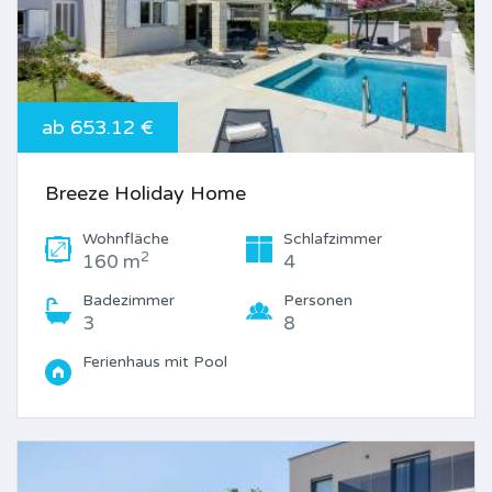
ab 653.12 €
Breeze Holiday Home
Wohnfläche
Schlafzimmer
2
160 m
4
Badezimmer
Personen
3
8
Ferienhaus mit Pool