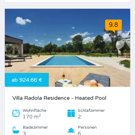
9.8
ab 924.66 €
Villa Radola Residence - Heated Pool
Wohnfläche
Schlafzimmer
2
170 m
2
Badezimmer
Personen
3
6