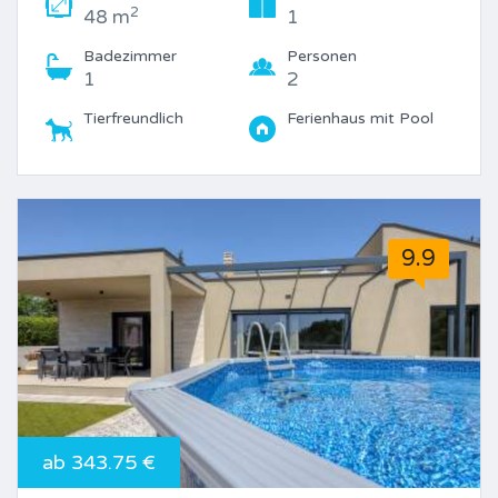
2
48 m
1
Badezimmer
Personen
1
2
Tierfreundlich
Ferienhaus mit Pool
9.9
ab 343.75 €