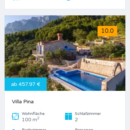
10.0
ab 457.97 €
Villa Pina
Wohnfläche
Schlafzimmer
2
100 m
2
Badezimmer
Personen