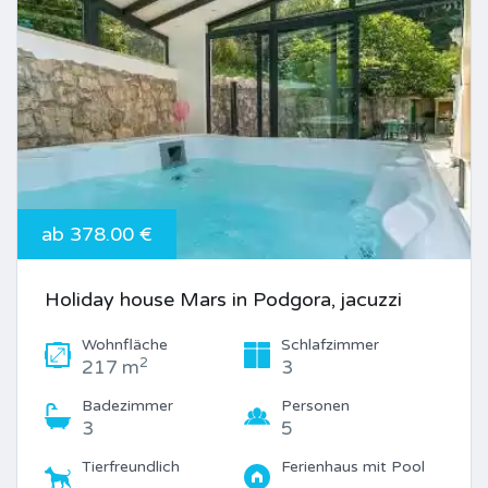
ab 378.00 €
Holiday house Mars in Podgora, jacuzzi
Wohnfläche
Schlafzimmer
2
217 m
3
Badezimmer
Personen
3
5
Tierfreundlich
Ferienhaus mit Pool