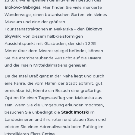
zu tun. Wir empfehlen definitiv einen Besuch des
Biokovo-Gebirges
. Hier finden Sie viele markierte
Wanderwege, einen botanischen Garten, ein kleines
Museum und eine der größten
Touristenattraktionen in Makarska - den
Biokovo
Skywalk
. Von diesem halbkreisförmigen
Aussichtspunkt mit Glasboden, der sich 1228
Meter über dem Meeresspiegel befindet, können
Sie die atemberaubende Aussicht auf die Riviera
und die Inseln Mitteldalmatiens genießen.
Da die Insel Brač ganz in der Nähe liegt und durch
eine Fähre, die vom Hafen der Stadt abfährt, gut
erreichbar ist, könnte ein Besuch eine großartige
Option für einen Tagesausflug von Makarska aus
sein. Wenn Sie die Umgebung erkunden möchten,
besuchen Sie unbedingt die
Stadt Imotski
im
Landesinneren und ihre roten und blauen Seen und
erleben Sie einen Adrenalinschub beim Rafting im
kristallklaren
Fluss Cetina
.