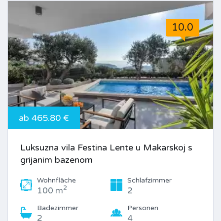
10.0
ab 465.80 €
Luksuzna vila Festina Lente u Makarskoj s
grijanim bazenom
Wohnfläche
Schlafzimmer
2
100 m
2
Badezimmer
Personen
2
4