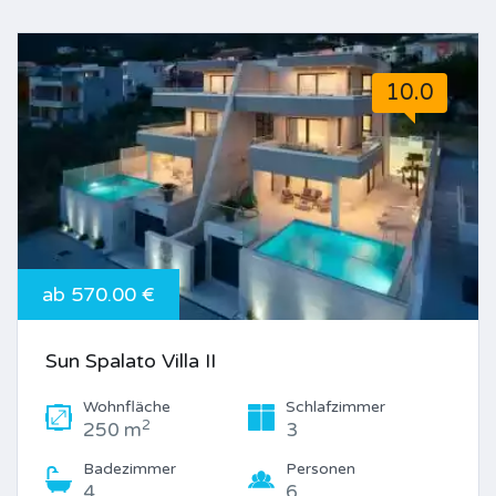
10.0
ab 570.00 €
Sun Spalato Villa II
Wohnfläche
Schlafzimmer
2
250 m
3
Badezimmer
Personen
4
6