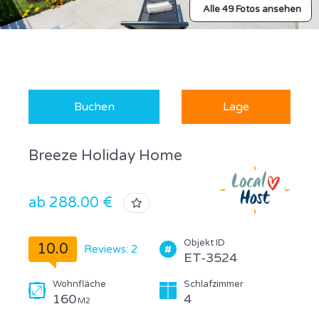
Alle 49 Fotos ansehen
Buchen
Lage
Breeze Holiday Home
ab 288.00 €
Objekt ID
10.0
Reviews: 2
ET-3524
Wohnfläche
Schlafzimmer
160
4
M2