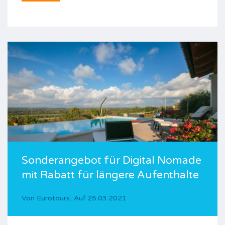
Sonderangebot für Digital Nomade
mit Rabatt für längere Aufenthalte
Von
Eurotours
,
Auf
25.03.2021