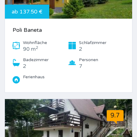
ab 137.50 €
Poli Baneta
Wohnfläche
Schlafzimmer
2
90 m
2
Badezimmer
Personen
2
7
Ferienhaus
9.7