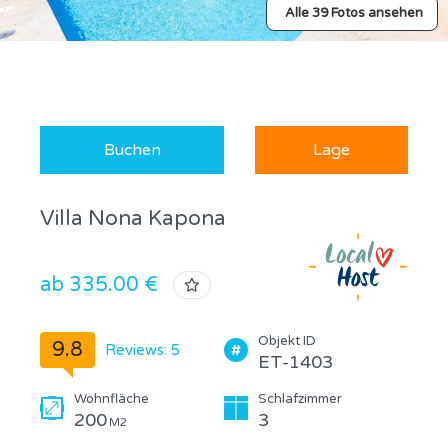
Alle 39 Fotos ansehen
Buchen
Lage
Villa Nona Kapona
ab 335.00 €
Objekt ID
9.8
Reviews: 5
ET-1403
Wohnfläche
Schlafzimmer
200
3
M2