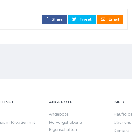
Share
Tweet
Email
KUNFT
ANGEBOTE
INFO
Angebote
Häufig ge
us in Kroatien mit
Hervorgehobene
Über uns
Eigenschaften
Kontakt