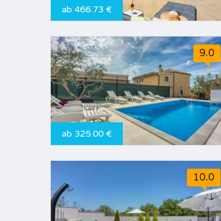
ab 466.73 €
9.0
ab 325.00 €
10.0