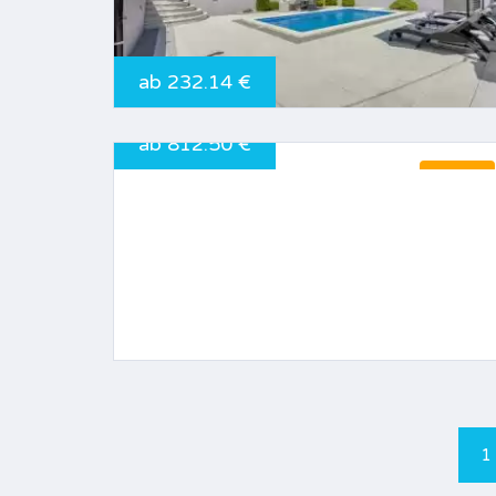
ab 232.14 €
ab 812.50 €
10.0
1