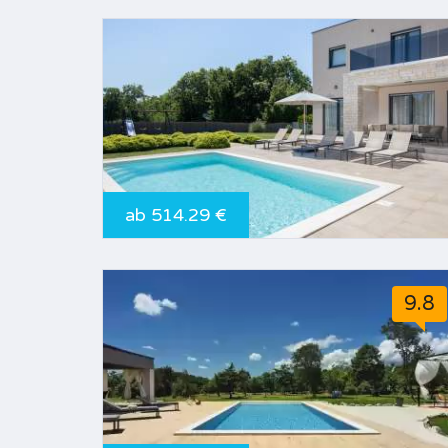
ab 514.29 €
9.8