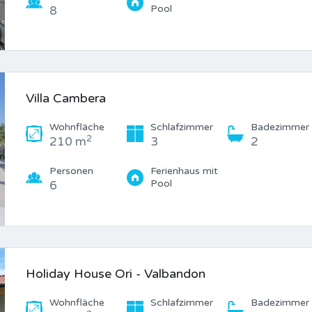
Pool
8
Villa Cambera
Wohnfläche
Schlafzimmer
Badezimmer
2
210 m
3
2
Personen
Ferienhaus mit
Pool
6
Holiday House Ori - Valbandon
Wohnfläche
Schlafzimmer
Badezimmer