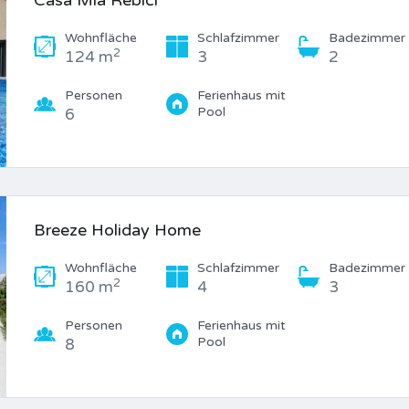
Casa Mia Rebići
Wohnfläche
Schlafzimmer
Badezimmer
2
124 m
3
2
Personen
Ferienhaus mit
Pool
6
Breeze Holiday Home
Wohnfläche
Schlafzimmer
Badezimmer
2
160 m
4
3
Personen
Ferienhaus mit
Pool
8