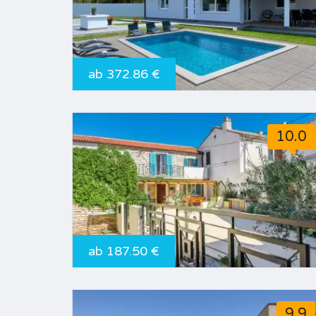
ab 372.86 €
10.0
ab 187.50 €
9.9