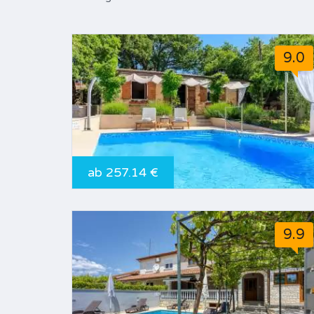
9.0
ab 257.14 €
9.9