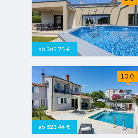
ab 343.75 €
10.0
ab 623.44 €