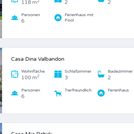
2
118 m
2
2
Personen
Ferienhaus mit
Pool
6
Casa Dina Valbandon
Wohnfläche
Schlafzimmer
Badezimmer
2
100 m
3
2
Personen
Tierfreundlich
Ferienhaus
6