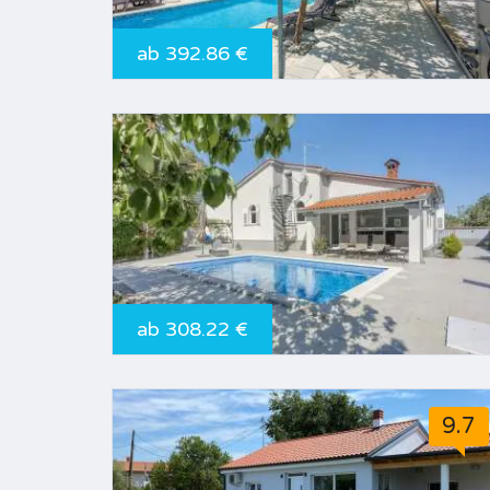
ab 392.86 €
ab 308.22 €
9.7