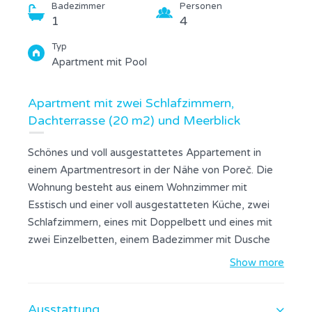
Badezimmer
Personen
1
4
Typ
Apartment mit Pool
Apartment mit zwei Schlafzimmern,
Dachterrasse (20 m2) und Meerblick
Schönes und voll ausgestattetes Appartement in
einem Apartmentresort in der Nähe von Poreč. Die
Wohnung besteht aus einem Wohnzimmer mit
Esstisch und einer voll ausgestatteten Küche, zwei
Schlafzimmern, eines mit Doppelbett und eines mit
zwei Einzelbetten, einem Badezimmer mit Dusche
und einer Dachterrasse mit Meerblick. Wohnzimmer
Show more
und Küche sind mit Klimaanlage ausgestattet. Der
Apartmentkomplex verfügt über einen großen
Ausstattung
Gemeinschaftspool und einen Tennisplatz.