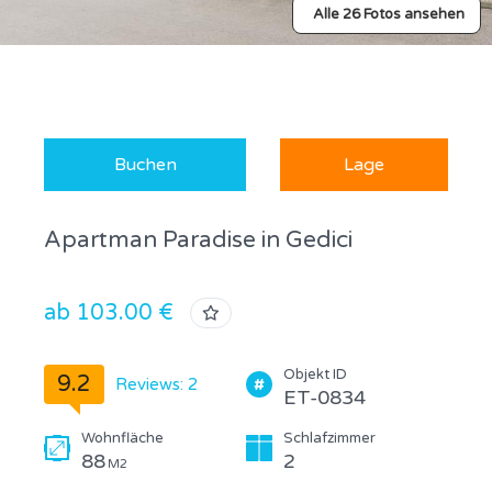
Alle 26 Fotos ansehen
Buchen
Lage
Apartman Paradise in Gedici
ab 103.00 €
Objekt ID
9.2
Reviews: 2
ET-0834
Wohnfläche
Schlafzimmer
88
2
M2