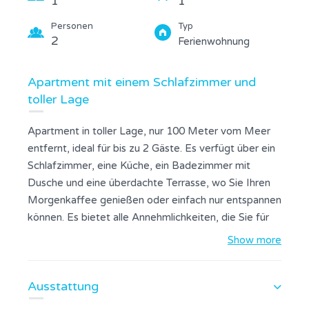
1
1
Personen
Typ
2
Ferienwohnung
Apartment mit einem Schlafzimmer und
toller Lage
Apartment in toller Lage, nur 100 Meter vom Meer
entfernt, ideal für bis zu 2 Gäste. Es verfügt über ein
Schlafzimmer, eine Küche, ein Badezimmer mit
Dusche und eine überdachte Terrasse, wo Sie Ihren
Morgenkaffee genießen oder einfach nur entspannen
können. Es bietet alle Annehmlichkeiten, die Sie für
einen komfortablen Aufenthalt benötigen, egal ob
Show more
Sie Ihre eigenen Mahlzeiten zubereiten oder
entspannen. Es ist nur eine Gehminute vom Strand
Ausstattung
entfernt und eignet sich daher sowohl für Familien als
auch für den Aufenthalt mit Freunden. Geschäfte und