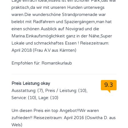
Lage einfach ideal,visavis ist ein schöner Park,das war
praktisch,da wir mit unseren Hunden unterwegs
waren.Die wunderschöne Strandpromenade war
belebt mit Radfahrern und Spaziergängern,man hat
einen schönen Ausblick auf Novigrad und die
Marina.Einkaufsmöglichkeit ganz in der Nähe,Super
Lokale und schmackhaftes Essen ! Reisezeitraum:
April 2018 (Frau A.V aus Kärnten)
Empfohlen für:
Romantikurlaub
Preis Leistung okay
9.3
Ausstattung: (7), Preis / Leistung: (10),
Service: (10), Lage: (10)
Um diesen Preis ein top Angebot!!Wir waren
zufrieden!! Reisezeitraum: April 2016 (Oswitha D. aus
Wels)