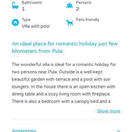
Bathrooms
Persons
1
2
Type
Pets friendly
Villa with pool
An ideal place for romantic holiday just few
kilometers from Pula
The wonderful villa is ideal for a romantic holiday for
two persons near Pula. Outside is a well-kept
beautiful garden with terrace and a pool with sun
loungers. In the house there is an open kitchen with
dining table and a cozy living room with fireplace.
There is also a bedroom with a canopy bed and a
bathroom with shower. In this villa, romance is
Show more
guaranteed. Come to this wonderful holiday home
and be tempted by the fragrant flowers in the
Amenities
garden and the charming atmosphere.