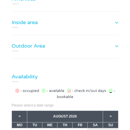
Inside area
Outdoor Area
Availability
- occupied
- available
- check in/out days
-
bookable
Please select a date range
<
AUGUST 2026
>
MO
TU
WE
TH
FR
SA
SU