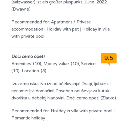
(salzwasser) ist ein großer pluspunkt. JUne, 2022.
(Dwayne)
Recommended for:
Apartment / Private
accommodation
|
Holiday with pet
|
Holiday in villa
with private pool
Doći ćemo opet!
9.5
Amenities: (10), Money value: (10), Service:
(10), Location: (8)
Izuzetno iskustvo iznad očekivanja! Dragi, ljubazni i
nenametljivi domaćini! Posebno oduševljava kutak
dvorišta u debeloj hladovini. Doći ćemo opet! (Zlatko)
Recommended for:
Holiday in villa with private pool
|
Romantic holiday