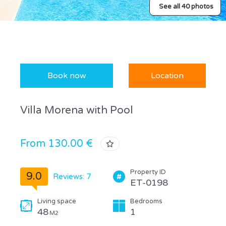
See all 40 photos
Book now
Location
Villa Morena with Pool
From 130.00 €
Property ID
9.0
Reviews: 7
ET-0198
Living space
Bedrooms
48
1
M2