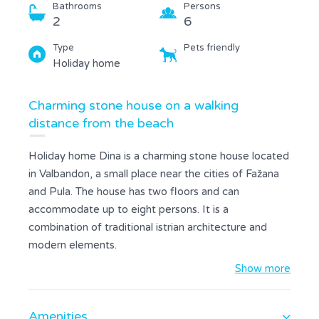
Bathrooms
Persons
2
6
Type
Pets friendly
Holiday home
Charming stone house on a walking
distance from the beach
Holiday home Dina is a charming stone house located
in Valbandon, a small place near the cities of Fažana
and Pula. The house has two floors and can
accommodate up to eight persons. It is a
combination of traditional istrian architecture and
modern elements.
On the ground floor there is a living room with a TV, a
Show more
fully equipped kitchen with kitchen utensils and
modern cooking appliances, and a dining room.
Amenities
Furthermore, there's a bathroom with a shower.