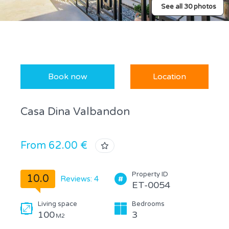
See all 30 photos
Book now
Location
Casa Dina Valbandon
From 62.00 €
Property ID
10.0
Reviews: 4
ET-0054
Living space
Bedrooms
100
3
M2