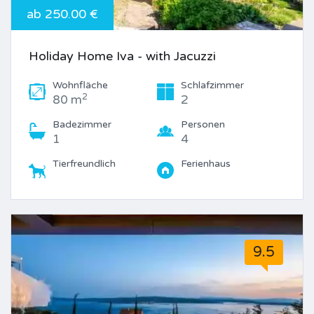
ab 250.00 €
Holiday Home Iva - with Jacuzzi
Wohnfläche
Schlafzimmer
2
80 m
2
Badezimmer
Personen
1
4
Tierfreundlich
Ferienhaus
9.5