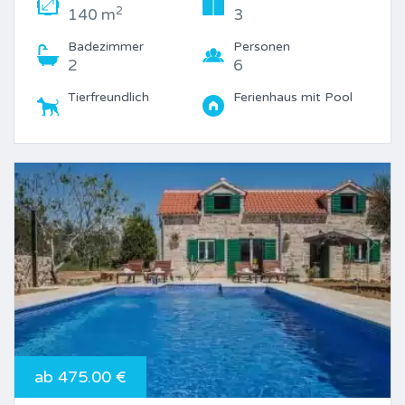
2
140 m
3
Badezimmer
Personen
2
6
Tierfreundlich
Ferienhaus mit Pool
ab 475.00 €