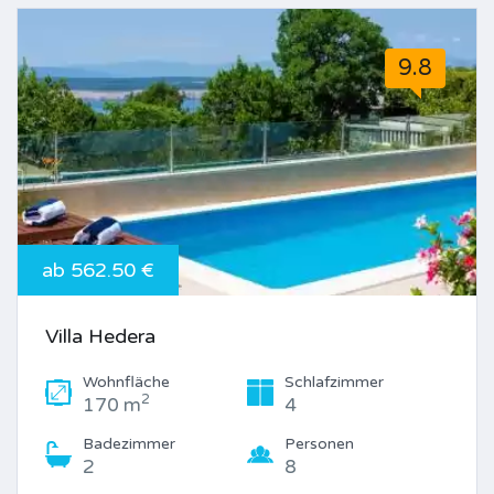
9.8
ab 562.50 €
Villa Hedera
Wohnfläche
Schlafzimmer
2
170 m
4
Badezimmer
Personen
2
8