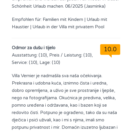
Schönheit Urlaub machen. 06/2025 (Jasminka)
Empfohlen für:
Familien mit Kindern
|
Urlaub mit
Haustier
|
Urlaub in der Villa mit privatem Pool
Odmor za dušu i tijelo
10.0
Ausstattung: (10), Preis / Leistung: (10),
Service: (10), Lage: (10)
Villa Vernier je nadmašila sva naša očekivanja.
Prekrasna i udobna kuća, iznimno čista i uredna,
dobro opremljena, a uživo je sve prostranije i ljepše,
nego na fotografijama. Okućnica je predivna, velika,
pomno uređena i održavana, kao i bazen koji se
redovito čisti. Potpuno je ograđeno, tako da su naša
dječica i psići uživali, kao i mi s njima, imali smo
potpunu privatnost i mir. Domaćin izuzetno ljubazan i