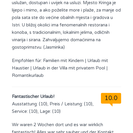
uslužan, dostupan i uvijek na usluzi. Mjesto Kringa je
lijepo i mirno, a ako poželite more i plaže, za manje od
pola sata ste do većine obalnih mjesta i gradova u
Istri. U bližoj okolici ima fenomenalnih restorana i
konoba, s tradicionalnim, lokalnim jelima, odličnih
vinarija i sirana. Zahvaljujemo domaćinima na
gostoprimstvu. (Jasminka)
Empfohlen für:
Familien mit Kindern
|
Urlaub mit
Haustier
|
Urlaub in der Villa mit privatem Pool
|
Romantikurlaub
Fantastischer Urlaub!
10.0
Ausstattung: (10), Preis / Leistung: (10),
Service: (10), Lage: (10)
Wir waren 2 Wochen dort und es war wirklich
fantastisch! Alles war sehr sauber und der Kontakt