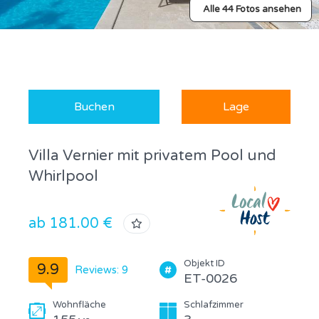
Alle 44 Fotos ansehen
Buchen
Lage
Villa Vernier mit privatem Pool und
Whirlpool
ab 181.00 €
Objekt ID
9.9
Reviews: 9
ET-0026
Wohnfläche
Schlafzimmer