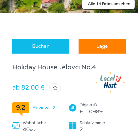
Alle 14 Fotos ansehen
Buchen
Lage
Holiday House Jelovci No.4
ab 82.00 €
Objekt ID
9.2
Reviews: 2
ET-0989
Wohnfläche
Schlafzimmer
40
2
M2