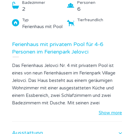
Badezimmer
Personen
2
6
Typ
Tierfreundlich
Ferienhaus mit Pool
Ferienhaus mit privatem Pool für 4-6
Personen im Ferienpark Jelovci
Das Ferienhaus Jelovci Nr. 4 mit privatem Pool ist
eines von neun Ferienhäusern im Ferienpark Village
Jelovci. Das Haus besteht aus einem geräumigen
Wohnzimmer mit einer ausgestatteten Küche und
einem Essbereich, zwei Schlafzimmern und zwei
Badezimmern mit Dusche. Mit seinen zwei
Schlafzimmern und dem Schlafsofa im Wohnzimmer
Show more
bietet das Haus Platz für bis zu 6 Personen. Die
Gäste haben auch einen privaten Garten mit Grillplatz
Ausstattung
und einen privaten Swimmingpool (24 m2) sowie eine