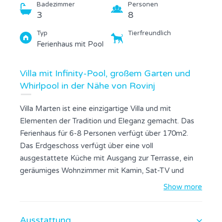
Badezimmer
Personen
3
8
Typ
Tierfreundlich
Ferienhaus mit Pool
Villa mit Infinity-Pool, großem Garten und
Whirlpool in der Nähe von Rovinj
Villa Marten ist eine einzigartige Villa und mit
Elementen der Tradition und Eleganz gemacht. Das
Ferienhaus für 6-8 Personen verfügt über 170m2.
Das Erdgeschoss verfügt über eine voll
ausgestattete Küche mit Ausgang zur Terrasse, ein
geräumiges Wohnzimmer mit Kamin, Sat-TV und
DVD, sowie ein Esszimmer mit großem Esstisch. Es
Show more
gibt zwei Schlafzimmer im Erdgeschoss. Jedes
Zimmer hat ein eigenes Bad, Klimaanlage, Sat-TV,
Ausstattung
und Ausgang zur Terrasse. Separates WC und