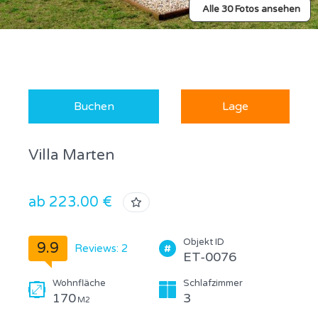
Alle 30 Fotos ansehen
Buchen
Lage
Villa Marten
ab 223.00 €
Objekt ID
9.9
Reviews: 2
ET-0076
Wohnfläche
Schlafzimmer
170
3
M2