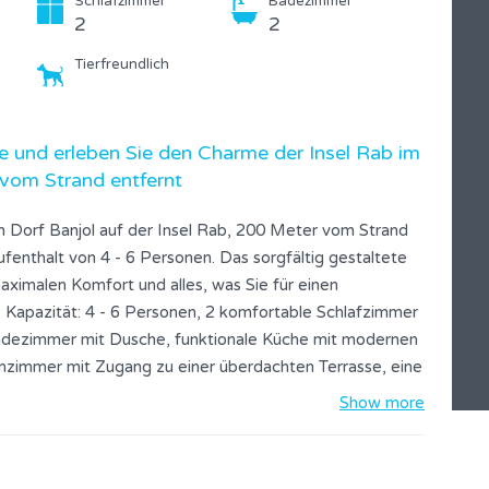
Schlafzimmer
Badezimmer
2
2
Tierfreundlich
e und erleben Sie den Charme der Insel Rab im
 vom Strand entfernt
n Dorf Banjol auf der Insel Rab, 200 Meter vom Strand
ufenthalt von 4 - 6 Personen. Das sorgfältig gestaltete
aximalen Komfort und alles, was Sie für einen
Kapazität: 4 - 6 Personen, 2 komfortable Schlafzimmer
adezimmer mit Dusche, funktionale Küche mit modernen
zimmer mit Zugang zu einer überdachten Terrasse, eine
ekt zum Entspannen und Genießen von Mahlzeiten an der
Show more
en. Klimaanlage, WLAN. Das Ferienhaus Arti N3 befindet
eter von einem wunderschönen Strand entfernt, sodass
beginnen und beenden können.