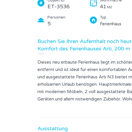
Objekt ID
Wohnfläche
ET-3536
41
M2
Personen
Typ
5
Ferienhaus
Buchen Sie Ihren Aufenthalt noch heut
Komfort des Ferienhauses Arti, 200 m
Dieses neu erbaute Ferienhaus liegt im schöne
entfernt und ist ideal für einen komfortablen A
und ausgestattete Ferienhaus Arti N3 bietet m
erholsamen Urlaub benötigen. Hauptmerkmale: 
mit modernen Möbeln, 2 voll ausgestattete B
Geräten und allem notwendigen Zubehör. Wohn
geräumige überdachte Terrasse, die sich perf
frischen Luft eignet. Parkplätze sind vorhand
sich in einer hervorragenden Lage, nur 200 M
Ausstattung
Sie jeden Tag mit dem Rauschen des Meeres 