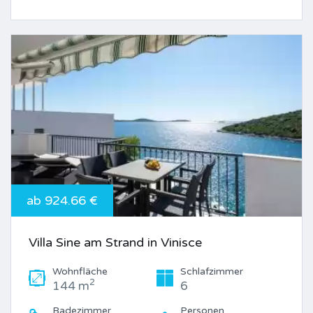
ab 924.66 €
Villa Sine am Strand in Vinisce
Wohnfläche
Schlafzimmer
2
144 m
6
Badezimmer
Personen