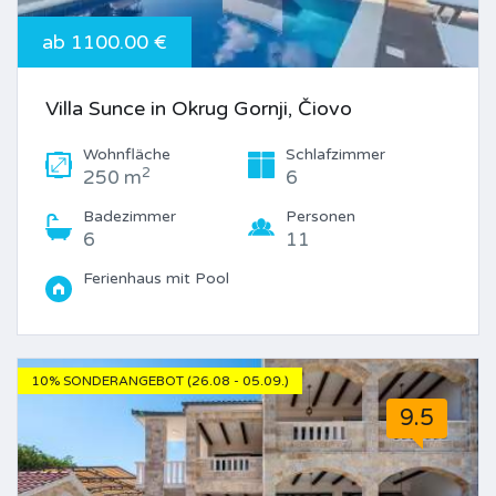
ab 1100.00 €
Villa Sunce in Okrug Gornji, Čiovo
Wohnfläche
Schlafzimmer
2
250 m
6
Badezimmer
Personen
6
11
Ferienhaus mit Pool
10% SONDERANGEBOT (26.08 - 05.09.)
9.5